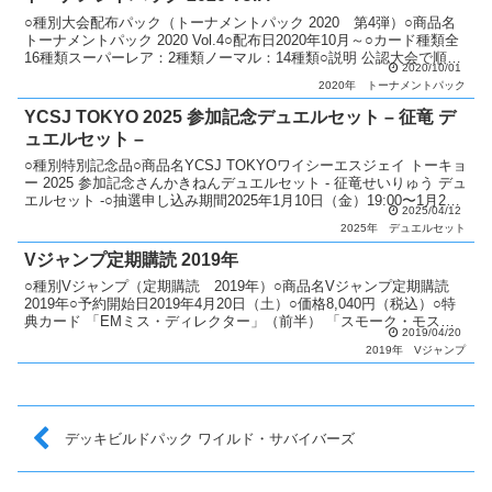
○種別大会配布パック（トーナメントパック 2020 第4弾）○商品名
トーナメントパック 2020 Vol.4○配布日2020年10月～○カード種類全
16種類スーパーレア：2種類ノーマル：14種類○説明 公認大会で順位
2020/10/01
に応じてパックを配布。 ...
2020年
トーナメントパック
YCSJ TOKYO 2025 参加記念デュエルセット – 征竜 デ
ュエルセット –
○種別特別記念品○商品名YCSJ TOKYOワイシーエスジェイ トーキョ
ー 2025 参加記念さんかきねんデュエルセット - 征竜せいりゅう デュ
エルセット -○抽選申し込み期間2025年1月10日（金）19:00〜1月27
2025/04/12
日（月）23:5...
2025年
デュエルセット
Vジャンプ定期購読 2019年
○種別Vジャンプ（定期購読 2019年）○商品名Vジャンプ定期購読
2019年○予約開始日2019年4月20日（土）○価格8,040円（税込）○特
典カード 「EMミス・ディレクター」（前半） 「スモーク・モスキ
2019/04/20
ート」（前半） 「DDイービル...
2019年
Vジャンプ
デッキビルドパック ワイルド・サバイバーズ