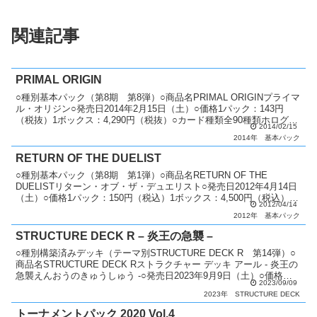
関連記事
PRIMAL ORIGIN
○種別基本パック（第8期 第8弾）○商品名PRIMAL ORIGINプライマ
ル・オリジン○発売日2014年2月15日（土）○価格1パック：143円
（税抜）1ボックス：4,290円（税抜）○カード種類全90種類ホログラ
2014/02/15
フィックレア：1種類アル...
2014年
基本パック
RETURN OF THE DUELIST
○種別基本パック（第8期 第1弾）○商品名RETURN OF THE
DUELISTリターン・オブ・ザ・デュエリスト○発売日2012年4月14日
（土）○価格1パック：150円（税込）1ボックス：4,500円（税込）○
2012/04/14
カード種類全80種類ホロ...
2012年
基本パック
STRUCTURE DECK R – 炎王の急襲 –
○種別構築済みデッキ（テーマ別STRUCTURE DECK R 第14弾）○
商品名STRUCTURE DECK Rストラクチャー デッキ アール - 炎王の
急襲えんおうのきゅうしゅう -○発売日2023年9月9日（土）○価格
2023/09/09
1,430円（税...
2023年
STRUCTURE DECK
トーナメントパック 2020 Vol.4