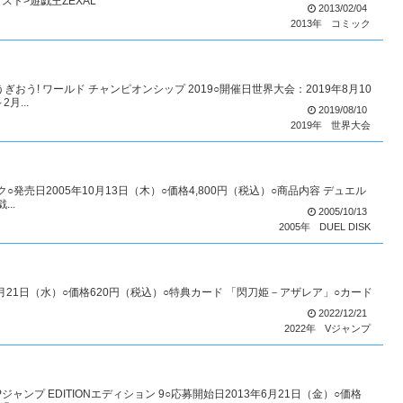
ト>遊戯王ZEXAL
2013/02/04
2013年
コミック
IPゆうぎおう! ワールド チャンピオンシップ 2019○開催日世界大会：2019年8月10
月...
2019/08/10
2019年
世界大会
スク○発売日2005年10月13日（木）○価格4,800円（税込）○商品内容 デュエル
..
2005/10/13
2005年
DUEL DISK
12月21日（水）○価格620円（税込）○特典カード 「閃刀姫－アザレア」○カード
）
2022/12/21
2022年
Vジャンプ
MPジャンプ EDITIONエディション 9○応募開始日2013年6月21日（金）○価格