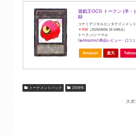
遊戯王OCG トークン (羊・ピンク
録
コナミデジタルエンタテインメント(Konami 
￥998
（2026/08/06 18:16時点）
トークン/ノーマル
Amazonの商品レビュー・口コ
Amazon
楽天
Yah
トーナメントパック
2009年
スポ