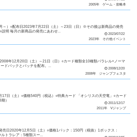
2005年
ゲーム・攻略本
～）○配布日2023年7月22日（土）～23日（日）※その後は新商品の発売
説明 毎月の新商品の発売にあわせ...
2023/07/22
2023年
その他イベント
008年12月20日（土）～21日（日）○カード種類全10種類パラレル+ノーマ
ードパックとバッチを配布。...
2008/12/20
2008年
ジャンプフェスタ
12月17日（土）○価格540円（税込）○特典カード 「オシリスの天空竜」○カード
8期）
2011/12/17
2011年
Vジャンプ
○発売日2020年12月5日（土）○価格1パック：150円（税抜）1ボックス：
ルトラレア：5種類スー...