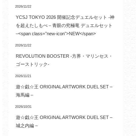
2026/11/22
YCSJ TOKYO 2026 開催記念デュエルセット -神
を超えたしもべ－青眼の究極竜 デュエルセット
–<span class="new-icon">NEW</span>
2026/11/22
REVOLUTION BOOSTER -方界・マリンセス・
ゴーストリック-
2026/11/21
遊☆戯☆王 ORIGINAL ARTWORK DUEL SET –
海馬編 –
2026/10/31
遊☆戯☆王 ORIGINAL ARTWORK DUEL SET –
城之内編 –