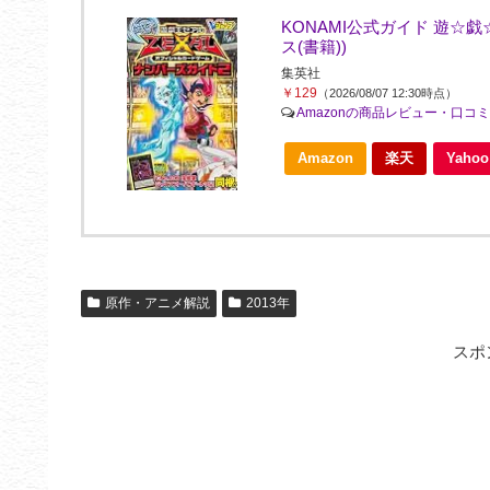
KONAMI公式ガイド 遊☆戯
ス(書籍))
集英社
￥129
（2026/08/07 12:30時点）
Amazonの商品レビュー・口コ
Amazon
楽天
Yah
原作・アニメ解説
2013年
スポ