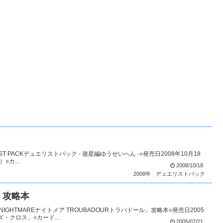
ST PACKデュエリストパック - 遊星編ゆうせいへん -○発売日2008年10月18
カ...
2008/10/18
2008年
デュエリストパック
R」攻略本
HTMAREナイトメア TROUBADOURトラバドール」攻略本○発売日2005
・クロス」○カード...
2005/07/21