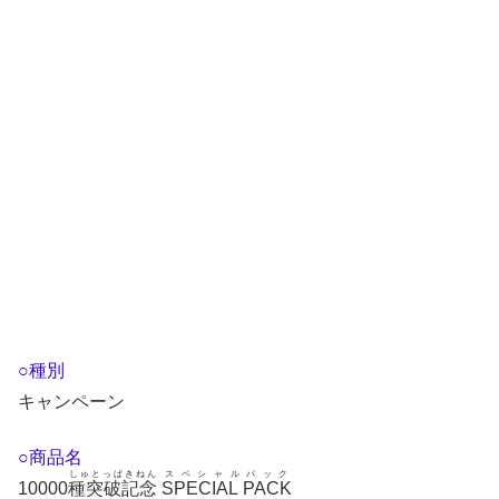
○種別
キャンペーン
○商品名
しゅとっぱきねん
スペシャルパック
10000
種突破記念
SPECIAL PACK