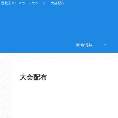
遊戯王ＯＣＧカードのページ
大会配布
最新情報
大会配布