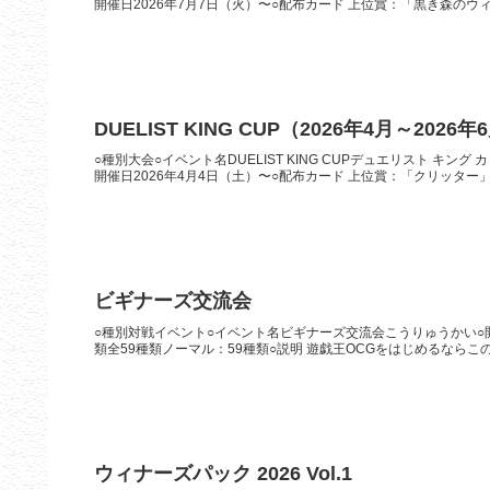
開催日2026年7月7日（火）〜○配布カード 上位賞：「黒き森のウィッ
DUELIST KING CUP（2026年4月～2026年
○種別大会○イベント名DUELIST KING CUPデュエリスト キング カ
開催日2026年4月4日（土）〜○配布カード 上位賞：「クリッター」（
ビギナーズ交流会
○種別対戦イベント○イベント名ビギナーズ交流会こうりゅうかい○開
類全59種類ノーマル：59種類○説明 遊戯王OCGをはじめるならこの
ウィナーズパック 2026 Vol.1