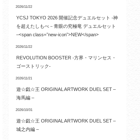
2026/11/22
YCSJ TOKYO 2026 開催記念デュエルセット -神
を超えたしもべ－青眼の究極竜 デュエルセット
–<span class="new-icon">NEW</span>
2026/11/22
REVOLUTION BOOSTER -方界・マリンセス・
ゴーストリック-
2026/11/21
遊☆戯☆王 ORIGINAL ARTWORK DUEL SET –
海馬編 –
2026/10/31
遊☆戯☆王 ORIGINAL ARTWORK DUEL SET –
城之内編 –