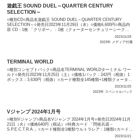
遊戯王 SOUND DUEL～QUARTER CENTURY
SELECTION～
○種別CD○商品名遊戯王 SOUND DUEL～QUARTER CENTURY
SELECTION～○発売日2023年11月29日（水）○価格6,600円○商品内
容 CD：1枚 「クリボー」：1枚（クォーターセンチュリーシークレ
ットレア仕様...
2023/11/29
2023年
メディア付属
TERMINAL WORLD
○種別コンセプトパック○商品名TERMINAL WORLDターミナル ワー
ルド○発売日2023年11月25日（土）○価格1パック：242円（税抜）1
ボックス：3,630円（税抜）○カード種類全145種類+1種類クォーター
センチュリーシークレ...
2023/11/25
2023年
スペシャルパック
Vジャンプ 2024年1月号
○種別Vジャンプ○商品名Vジャンプ 2024年1月号○発売日2024年11月
21日（火）○価格640円（税込）○特典カード 「閃術兵器－
S.P.E.C.T.R.A.」○カード種類全1種類ウルトラレア：1種類○カードリ
ストVジャンプ（12期）
2023/11/21