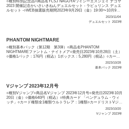
○種別特別記念品○商品名YCSJ NAGOYAワイシーエスジェイ ナゴヤ
2023 開催記念かいさいきねんデュエルセット - ラビュリンス デュエ
ルセット -○WEB抽選販売期間2023年9月29日（金）19:00〜10月9日
（月）23:5...
2023/11/04
デュエルセット
2023年
PHANTOM NIGHTMARE
○種別基本パック（第12期 第3弾）○商品名PHANTOM
NIGHTMAREファントム・ナイトメア○発売日2023年10月28日（土）
○価格1パック：176円（税込）1ボックス：5,280円（税込）○カード
種類全80種類+1種ホログラフィ...
2023/10/28
基本パック
2023年
Vジャンプ 2023年12月号
○種別Vジャンプ○商品名Vジャンプ 2023年12月号○発売日2023年10月
20日（金）○価格640円（税込）○特典カード 「ペンデュラム・ウィ
ッチ」○カード種類全1種類ウルトラレア：1種類○カードリストVジャ
ンプ（12期）
2023/10/20
Vジャンプ
2023年