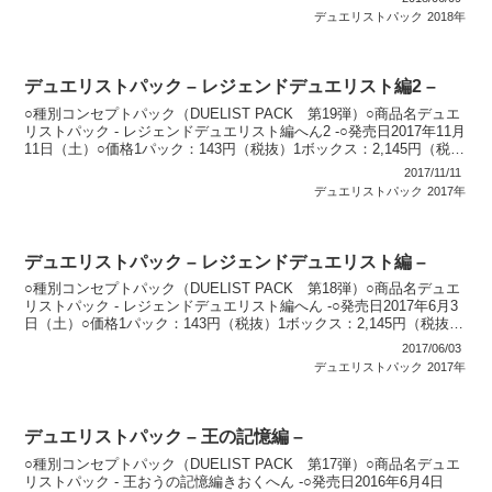
デュエリストパック
2018年
デュエリストパック – レジェンドデュエリスト編2 –
○種別コンセプトパック（DUELIST PACK 第19弾）○商品名デュエ
リストパック - レジェンドデュエリスト編へん2 -○発売日2017年11月
11日（土）○価格1パック：143円（税抜）1ボックス：2,145円（税
抜）○カード種類全...
2017/11/11
デュエリストパック
2017年
デュエリストパック – レジェンドデュエリスト編 –
○種別コンセプトパック（DUELIST PACK 第18弾）○商品名デュエ
リストパック - レジェンドデュエリスト編へん -○発売日2017年6月3
日（土）○価格1パック：143円（税抜）1ボックス：2,145円（税抜）
○カード種類全51種...
2017/06/03
デュエリストパック
2017年
デュエリストパック – 王の記憶編 –
○種別コンセプトパック（DUELIST PACK 第17弾）○商品名デュエ
リストパック - 王おうの記憶編きおくへん -○発売日2016年6月4日