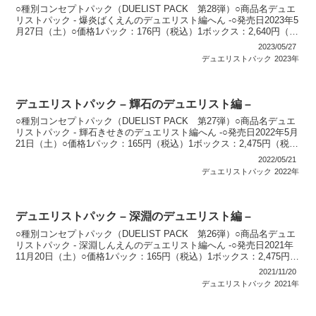
○種別コンセプトパック（DUELIST PACK 第28弾）○商品名デュエ
リストパック - 爆炎ばくえんのデュエリスト編へん -○発売日2023年5
月27日（土）○価格1パック：176円（税込）1ボックス：2,640円（税
込）○カード種類全...
2023/05/27
デュエリストパック
2023年
デュエリストパック – 輝石のデュエリスト編 –
○種別コンセプトパック（DUELIST PACK 第27弾）○商品名デュエ
リストパック - 輝石きせきのデュエリスト編へん -○発売日2022年5月
21日（土）○価格1パック：165円（税込）1ボックス：2,475円（税
込）○カード種類全4...
2022/05/21
デュエリストパック
2022年
デュエリストパック – 深淵のデュエリスト編 –
○種別コンセプトパック（DUELIST PACK 第26弾）○商品名デュエ
リストパック - 深淵しんえんのデュエリスト編へん -○発売日2021年
11月20日（土）○価格1パック：165円（税込）1ボックス：2,475円
（税込）○カード種類...
2021/11/20
デュエリストパック
2021年