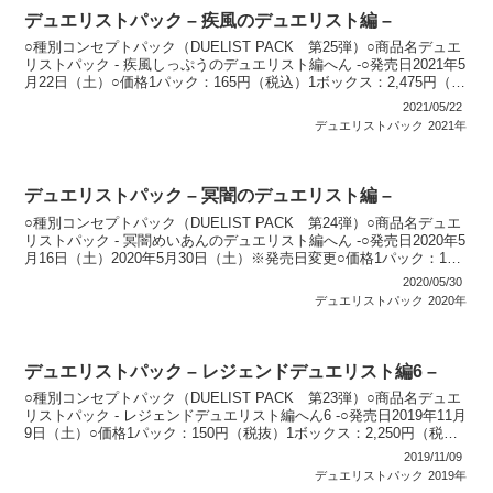
デュエリストパック – 疾風のデュエリスト編 –
○種別コンセプトパック（DUELIST PACK 第25弾）○商品名デュエ
リストパック - 疾風しっぷうのデュエリスト編へん -○発売日2021年5
月22日（土）○価格1パック：165円（税込）1ボックス：2,475円（税
込）○カード種類全...
2021/05/22
デュエリストパック
2021年
デュエリストパック – 冥闇のデュエリスト編 –
○種別コンセプトパック（DUELIST PACK 第24弾）○商品名デュエ
リストパック - 冥闇めいあんのデュエリスト編へん -○発売日2020年5
月16日（土）2020年5月30日（土）※発売日変更○価格1パック：150
円（税抜）1ボック...
2020/05/30
デュエリストパック
2020年
デュエリストパック – レジェンドデュエリスト編6 –
○種別コンセプトパック（DUELIST PACK 第23弾）○商品名デュエ
リストパック - レジェンドデュエリスト編へん6 -○発売日2019年11月
9日（土）○価格1パック：150円（税抜）1ボックス：2,250円（税
抜）○カード種類全5...
2019/11/09
デュエリストパック
2019年