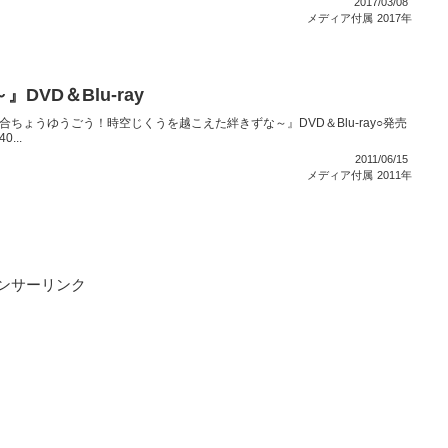
2017/03/08
メディア付属
2017年
VD＆Blu-ray
超融合ちょうゆうごう！時空じくうを越こえた絆きずな～』DVD＆Blu-ray○発売
...
2011/06/15
メディア付属
2011年
ンサーリンク