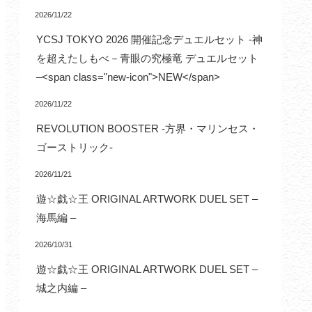
2026/11/22
YCSJ TOKYO 2026 開催記念デュエルセット -神
を超えたしもべ－青眼の究極竜 デュエルセット
–<span class="new-icon">NEW</span>
2026/11/22
REVOLUTION BOOSTER -方界・マリンセス・
ゴーストリック-
2026/11/21
遊☆戯☆王 ORIGINAL ARTWORK DUEL SET –
海馬編 –
2026/10/31
遊☆戯☆王 ORIGINAL ARTWORK DUEL SET –
城之内編 –