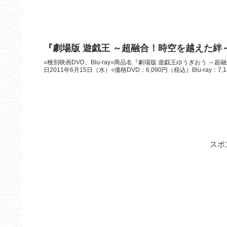
『劇場版 遊戯王 ～超融合！時空を越えた絆～』D
○種別映画DVD、Blu-ray○商品名『劇場版 遊戯王ゆうぎおう ～
日2011年6月15日（水）○価格DVD：6,090円（税込）Blu-ray：7,140
スポ