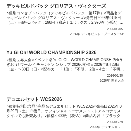
デッキビルドパック グロリアス・ヴィクターズ
○種別コンセプトパック（デッキビルドパック 第17弾）○商品名デ
ッキビルドパック グロリアス・ヴィクターズ○発売日2026年9月5日
（土）○価格1パック：198円（税込）1ボックス：2,970円（税込）○
カード種類全45種類プリズマティック...
2026/09/05
2026年
デッキビルド・ブースターSP
Yu-Gi-Oh! WORLD CHAMPIONSHIP 2026
○種別世界大会○イベント名Yu-Gi-Oh! WORLD CHAMPIONSHIPゆう
ぎおう! ワールド チャンピオンシップ 2026○開催日2026年8月28日
（金）〜30日（日）○配布カード 1位：「不明」 2位～4位：「不明」
来場記...
2026/08/30
2026年
世界大会
デュエルセット WCS2026
○種別特別記念品○商品名デュエルセット WCS2026○発売日2026年8
月29日（土）※後日、オフィシャルトーナメントストア＆コナミス
タイルでも販売あり。○価格8,800円（税込）○商品内容 「ブラック・
マジシャン」（新イラスト・ウルトラ...
2026/08/29
2026年
デュエルセット