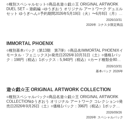
○種別スペシャルセット○商品名遊☆戯☆王 ORIGINAL ARTWORK
DUEL SET – 遊戯編 –ゆうぎおう オリジナル アートワーク デュエル
セット ゆうぎへん○予約期間2026年5月19日（火）〜6月8日（月）
23:59○発売...
2026/10/31
2026年
コナスタ限定商品
IMMORTAL PHOENIX
○種別基本パック（第13期 第7弾）○商品名IMMORTAL PHOENIXイ
モータル・フェニックス)○発売日2026年10月31日（土）○価格1パッ
ク：198円（税込）1ボックス：5,940円（税込）○カード種類全80種
類プリズマティック...
2026/10/31
基本パック
2026年
遊☆戯☆王 ORIGINAL ARTWORK COLLECTION
○種別スペシャルパック○商品名遊☆戯☆王 ORIGINAL ARTWORK
COLLECTIONゆうぎおう オリジナル アートワーク コレクション○発
売日2026年9月26日（土）○価格1パック：396円（税込）1ボック
ス：5,940円（税...
2026/09/26
2026年
スペシャルパック