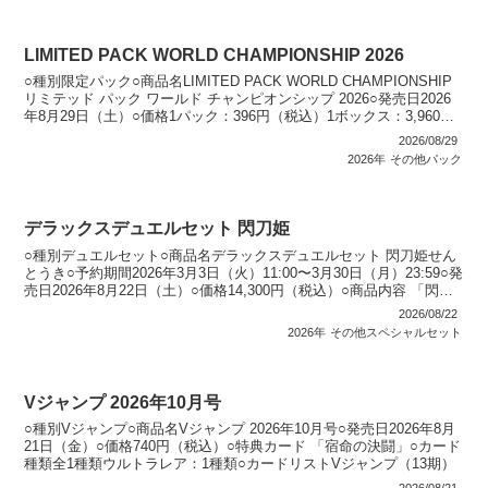
LIMITED PACK WORLD CHAMPIONSHIP 2026
○種別限定パック○商品名LIMITED PACK WORLD CHAMPIONSHIP
リミテッド パック ワールド チャンピオンシップ 2026○発売日2026
年8月29日（土）○価格1パック：396円（税込）1ボックス：3,960円
（税込...
2026/08/29
2026年
その他パック
デラックスデュエルセット 閃刀姫
○種別デュエルセット○商品名デラックスデュエルセット 閃刀姫せん
とうき○予約期間2026年3月3日（火）11:00〜3月30日（月）23:59○発
売日2026年8月22日（土）○価格14,300円（税込）○商品内容 「閃刀
機－ウィドウアンカ...
2026/08/22
2026年
その他スペシャルセット
Vジャンプ 2026年10月号
○種別Vジャンプ○商品名Vジャンプ 2026年10月号○発売日2026年8月
21日（金）○価格740円（税込）○特典カード 「宿命の決闘」○カード
種類全1種類ウルトラレア：1種類○カードリストVジャンプ（13期）
2026/08/21