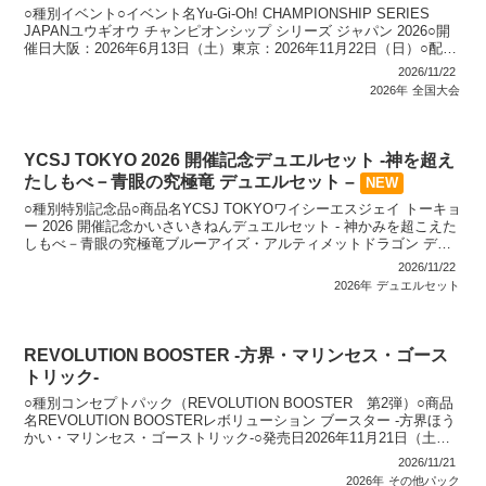
○種別イベント○イベント名Yu-Gi-Oh! CHAMPIONSHIP SERIES
JAPANユウギオウ チャンピオンシップ シリーズ ジャパン 2026○開
催日大阪：2026年6月13日（土）東京：2026年11月22日（日）○配布
カー...
2026/11/22
2026年
全国大会
YCSJ TOKYO 2026 開催記念デュエルセット -神を超え
たしもべ－青眼の究極竜 デュエルセット –
NEW
○種別特別記念品○商品名YCSJ TOKYOワイシーエスジェイ トーキョ
ー 2026 開催記念かいさいきねんデュエルセット - 神かみを超こえた
しもべ－青眼の究極竜ブルーアイズ・アルティメットドラゴン デュ
エルセット -○WEB抽選販売期間...
2026/11/22
2026年
デュエルセット
REVOLUTION BOOSTER -方界・マリンセス・ゴース
トリック-
○種別コンセプトパック（REVOLUTION BOOSTER 第2弾）○商品
名REVOLUTION BOOSTERレボリューション ブースター -方界ほう
かい・マリンセス・ゴーストリック-○発売日2026年11月21日（土）○
価格1パック：...
2026/11/21
2026年
その他パック