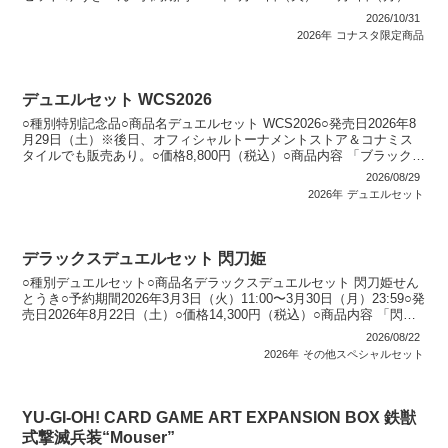
23:59○発売...
2026/10/31
2026年
コナスタ限定商品
デュエルセット WCS2026
○種別特別記念品○商品名デュエルセット WCS2026○発売日2026年8
月29日（土）※後日、オフィシャルトーナメントストア＆コナミス
タイルでも販売あり。○価格8,800円（税込）○商品内容 「ブラック・
マジシャン」（新イラスト・ウルトラ...
2026/08/29
2026年
デュエルセット
デラックスデュエルセット 閃刀姫
○種別デュエルセット○商品名デラックスデュエルセット 閃刀姫せん
とうき○予約期間2026年3月3日（火）11:00〜3月30日（月）23:59○発
売日2026年8月22日（土）○価格14,300円（税込）○商品内容 「閃刀
機－ウィドウアンカ...
2026/08/22
2026年
その他スペシャルセット
YU-GI-OH! CARD GAME ART EXPANSION BOX 鉄獣
式撃滅兵装“Mouser”