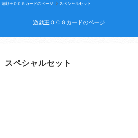
遊戯王ＯＣＧカードのページ
スペシャルセット
遊戯王ＯＣＧカードのページ
スペシャルセット