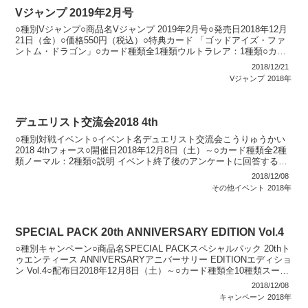
Vジャンプ 2019年2月号
○種別Vジャンプ○商品名Vジャンプ 2019年2月号○発売日2018年12月
21日（金）○価格550円（税込）○特典カード 「ゴッドアイズ・ファ
ントム・ドラゴン」○カード種類全1種類ウルトラレア：1種類○カー
ドリストVジャンプ（10期）
2018/12/21
Vジャンプ
2018年
デュエリスト交流会2018 4th
○種別対戦イベント○イベント名デュエリスト交流会こうりゅうかい
2018 4thフォース○開催日2018年12月8日（土）～○カード種類全2種
類ノーマル：2種類○説明 イベント終了後のアンケートに回答すると
「トークンカード」1枚（全2種）をプ...
2018/12/08
その他イベント
2018年
SPECIAL PACK 20th ANNIVERSARY EDITION Vol.4
○種別キャンペーン○商品名SPECIAL PACKスペシャルパック 20thト
ゥエンティース ANNIVERSARYアニバーサリー EDITIONエディショ
ン Vol.4○配布日2018年12月8日（土）～○カード種類全10種類スーパ
ーレア...
2018/12/08
キャンペーン
2018年