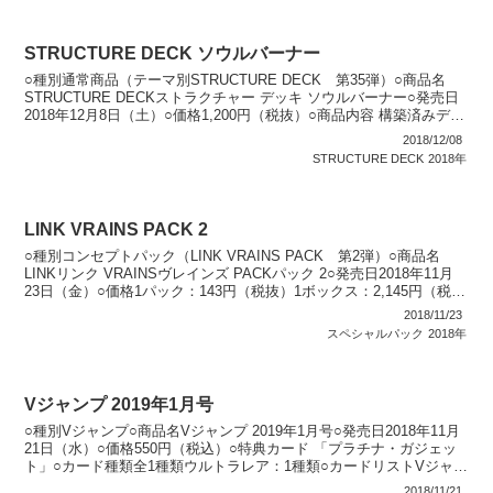
STRUCTURE DECK ソウルバーナー
○種別通常商品（テーマ別STRUCTURE DECK 第35弾）○商品名
STRUCTURE DECKストラクチャー デッキ ソウルバーナー○発売日
2018年12月8日（土）○価格1,200円（税抜）○商品内容 構築済みデッ
キ（デッキ：40枚...
2018/12/08
STRUCTURE DECK
2018年
LINK VRAINS PACK 2
○種別コンセプトパック（LINK VRAINS PACK 第2弾）○商品名
LINKリンク VRAINSヴレインズ PACKパック 2○発売日2018年11月
23日（金）○価格1パック：143円（税抜）1ボックス：2,145円（税
抜）○カード...
2018/11/23
スペシャルパック
2018年
Vジャンプ 2019年1月号
○種別Vジャンプ○商品名Vジャンプ 2019年1月号○発売日2018年11月
21日（水）○価格550円（税込）○特典カード 「プラチナ・ガジェッ
ト」○カード種類全1種類ウルトラレア：1種類○カードリストVジャン
プ（10期）
2018/11/21