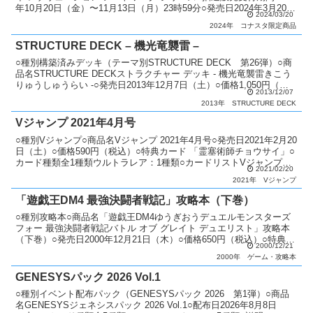
年10月20日（金）〜11月13日（月）23時59分○発売日2024年3月20日
2024/03/20
（水...
2024年
コナスタ限定商品
STRUCTURE DECK – 機光竜襲雷 –
○種別構築済みデッキ（テーマ別STRUCTURE DECK 第26弾）○商
品名STRUCTURE DECKストラクチャー デッキ - 機光竜襲雷きこう
りゅうしゅうらい -○発売日2013年12月7日（土）○価格1,050円（税
2013/12/07
込）○商品内容...
2013年
STRUCTURE DECK
Vジャンプ 2021年4月号
○種別Vジャンプ○商品名Vジャンプ 2021年4月号○発売日2021年2月20
日（土）○価格590円（税込）○特典カード 「霊塞術師チョウサイ」○
カード種類全1種類ウルトラレア：1種類○カードリストVジャンプ
2021/02/20
（11期）
2021年
Vジャンプ
「遊戯王DM4 最強決闘者戦記」攻略本（下巻）
○種別攻略本○商品名「遊戯王DM4ゆうぎおうデュエルモンスターズ
フォー 最強決闘者戦記バトル オブ グレイト デュエリスト」攻略本
（下巻）○発売日2000年12月21日（木）○価格650円（税込）○特典カ
2000/12/21
ード 「有翼幻獣キマイラ」○カード種...
2000年
ゲーム・攻略本
GENESYSパック 2026 Vol.1
○種別イベント配布パック（GENESYSパック 2026 第1弾）○商品
名GENESYSジェネシスパック 2026 Vol.1○配布日2026年8月8日