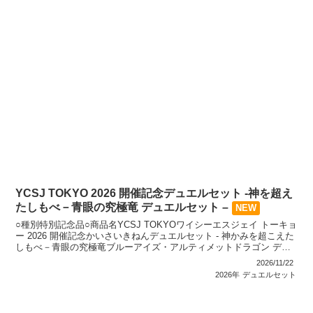
YCSJ TOKYO 2026 開催記念デュエルセット -神を超え
たしもべ－青眼の究極竜 デュエルセット –
NEW
○種別特別記念品○商品名YCSJ TOKYOワイシーエスジェイ トーキョ
ー 2026 開催記念かいさいきねんデュエルセット - 神かみを超こえた
しもべ－青眼の究極竜ブルーアイズ・アルティメットドラゴン デュ
エルセット -○WEB抽選販売期間...
2026/11/22
2026年
デュエルセット