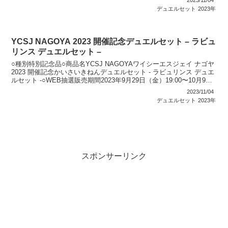
2023/11/04
デュエルセット
2023年
YCSJ NAGOYA 2023 開催記念デュエルセット – ラビュ
リンス デュエルセット –
○種別特別記念品○商品名YCSJ NAGOYAワイシーエスジェイ ナゴヤ
2023 開催記念かいさいきねんデュエルセット - ラビュリンス デュエ
ルセット -○WEB抽選販売期間2023年9月29日（金）19:00〜10月9日
（月）23:5...
2023/11/04
デュエルセット
2023年
スポンサーリンク