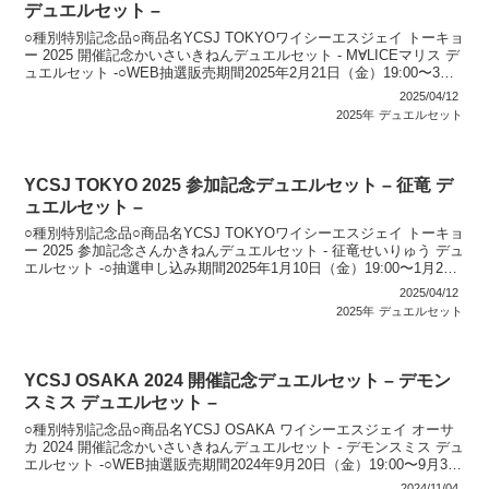
デュエルセット –
○種別特別記念品○商品名YCSJ TOKYOワイシーエスジェイ トーキョ
ー 2025 開催記念かいさいきねんデュエルセット - M∀LICEマリス デ
ュエルセット -○WEB抽選販売期間2025年2月21日（金）19:00〜3月
10日（月）...
2025/04/12
2025年
デュエルセット
YCSJ TOKYO 2025 参加記念デュエルセット – 征竜 デ
ュエルセット –
○種別特別記念品○商品名YCSJ TOKYOワイシーエスジェイ トーキョ
ー 2025 参加記念さんかきねんデュエルセット - 征竜せいりゅう デュ
エルセット -○抽選申し込み期間2025年1月10日（金）19:00〜1月27
日（月）23:5...
2025/04/12
2025年
デュエルセット
YCSJ OSAKA 2024 開催記念デュエルセット – デモン
スミス デュエルセット –
○種別特別記念品○商品名YCSJ OSAKA ワイシーエスジェイ オーサ
カ 2024 開催記念かいさいきねんデュエルセット - デモンスミス デュ
エルセット -○WEB抽選販売期間2024年9月20日（金）19:00〜9月30
日（月）23:...
2024/11/04