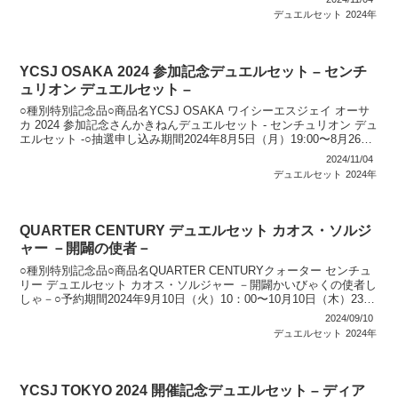
デュエルセット
2024年
YCSJ OSAKA 2024 参加記念デュエルセット – センチ
ュリオン デュエルセット –
○種別特別記念品○商品名YCSJ OSAKA ワイシーエスジェイ オーサ
カ 2024 参加記念さんかきねんデュエルセット - センチュリオン デュ
エルセット -○抽選申し込み期間2024年8月5日（月）19:00〜8月26日
（月）23:59...
2024/11/04
デュエルセット
2024年
QUARTER CENTURY デュエルセット カオス・ソルジ
ャー －開闢の使者－
○種別特別記念品○商品名QUARTER CENTURYクォーター センチュ
リー デュエルセット カオス・ソルジャー －開闢かいびゃくの使者し
しゃ－○予約期間2024年9月10日（火）10：00〜10月10日（木）23：
30○発売日2025年...
2024/09/10
デュエルセット
2024年
YCSJ TOKYO 2024 開催記念デュエルセット – ディア