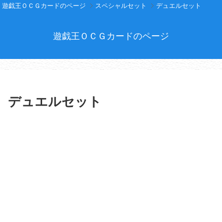
遊戯王ＯＣＧカードのページ
スペシャルセット
デュエルセット
遊戯王ＯＣＧカードのページ
デュエルセット