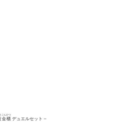
うごんひつ
黄金櫃
デュエルセット –