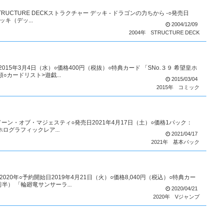
RUCTURE DECKストラクチャー デッキ - ドラゴンの力ちから -○発売日
ッキ（デッ...
2004/12/09
2004年
STRUCTURE DECK
2015年3月4日（水）○価格400円（税抜）○特典カード 「SNo.３９ 希望皇ホ
カードリスト>遊戯...
2015/03/04
2015年
コミック
TYドーン・オブ・マジェスティ○発売日2021年4月17日（土）○価格1パック：
ホログラフィックレア...
2021/04/17
2021年
基本パック
020年○予約開始日2019年4月21日（火）○価格8,040円（税込）○特典カー
） 「輪廻竜サンサーラ...
2020/04/21
2020年
Vジャンプ