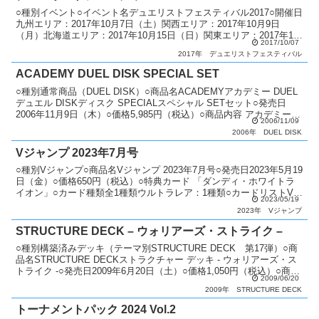
○種別イベント○イベント名デュエリストフェスティバル2017○開催日
九州エリア：2017年10月7日（土）関西エリア：2017年10月9日
（月）北海道エリア：2017年10月15日（日）関東エリア：2017年10
2017/10/07
月22日（日）東海エリア：2...
2017年
デュエリストフェスティバル
ACADEMY DUEL DISK SPECIAL SET
○種別通常商品（DUEL DISK）○商品名ACADEMYアカデミー DUEL
デュエル DISKディスク SPECIALスペシャル SETセット○発売日
2006年11月9日（木）○価格5,985円（税込）○商品内容 アカデミーデ
2006/11/09
ュエルディス...
2006年
DUEL DISK
Vジャンプ 2023年7月号
○種別Vジャンプ○商品名Vジャンプ 2023年7月号○発売日2023年5月19
日（金）○価格650円（税込）○特典カード 「ダンディ・ホワイトラ
イオン」○カード種類全1種類ウルトラレア：1種類○カードリストVジ
2023/05/19
ャンプ（12期）
2023年
Vジャンプ
STRUCTURE DECK – ウォリアーズ・ストライク –
○種別構築済みデッキ（テーマ別STRUCTURE DECK 第17弾）○商
品名STRUCTURE DECKストラクチャー デッキ - ウォリアーズ・ス
トライク -○発売日2009年6月20日（土）○価格1,050円（税込）○商品
2009/06/20
内容 構築済...
2009年
STRUCTURE DECK
トーナメントパック 2024 Vol.2