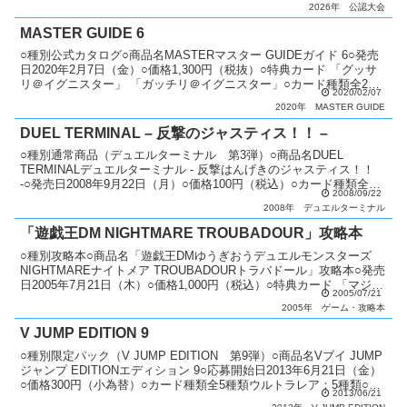
2026年
公認大会
MASTER GUIDE 6
○種別公式カタログ○商品名MASTERマスター GUIDEガイド 6○発売
日2020年2月7日（金）○価格1,300円（税抜）○特典カード 「グッサ
リ＠イグニスター」 「ガッチリ＠イグニスター」○カード種類全2種
2020/02/07
類ウルトラレア：2種類○商品...
2020年
MASTER GUIDE
DUEL TERMINAL – 反撃のジャスティス！！ –
○種別通常商品（デュエルターミナル 第3弾）○商品名DUEL
TERMINALデュエルターミナル - 反撃はんげきのジャスティス！！
-○発売日2008年9月22日（月）○価格100円（税込）○カード種類全50
2008/09/22
種類パラレル+シークレットレア...
2008年
デュエルターミナル
「遊戯王DM NIGHTMARE TROUBADOUR」攻略本
○種別攻略本○商品名「遊戯王DMゆうぎおうデュエルモンスターズ
NIGHTMAREナイトメア TROUBADOURトラバドール」攻略本○発売
日2005年7月21日（木）○価格1,000円（税込）○特典カード 「マジシ
2005/07/21
ャンズ・クロス」○カード...
2005年
ゲーム・攻略本
V JUMP EDITION 9
○種別限定パック（V JUMP EDITION 第9弾）○商品名Vブイ JUMP
ジャンプ EDITIONエディション 9○応募開始日2013年6月21日（金）
○価格300円（小為替）○カード種類全5種類ウルトラレア：5種類○商
2013/06/21
品説明 Vジャ...