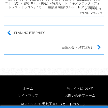
21日（火）○価格500円（税込）○特典カード 「キメラテック・フォ
ートレス・ドラゴン」○カード種類全1種類ウルトラレア：1種類○カ
2007/08/21
ードリストVジャンプ（2期〜6期...
2007年
Vジャンプ
FLAMING ETERNITY
公認大会（04年12月）
ホーム
当サイトについて
サイトマップ
お問い合せフォーム
© 2002-2026 遊戯王ＯＣＧカードのページ.