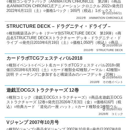
○種別コンセプトパック（ANIMATION CHRONICLE 第2弾）○商品
名ANIMATION CHRONICLEアニメーション クロニクル 2022○発売日
2022年6月11日（土）○価格1パック：165円（税込）1ボックス：
2022/06/11
2,47...
2022年
ANIMATION CHRONICLE
STRUCTURE DECK – ドラグニティ・ドライブ –
○種別構築済みデッキ（テーマ別STRUCTURE DECK 第19弾）○商
品名STRUCTURE DECKストラクチャー デッキ - ドラグニティ・ド
ライブ -○発売日2010年6月19日（土）○価格1,050円（税込）○商品内
2010/06/19
容 構築済み...
2010年
STRUCTURE DECK
カードラボTCGフェスティバル2018
○種別イベント○イベント名カードラボTCGフェスティバル2018○開
催日2018年6月30日（土）○カード種類全42種類ノーマル：42種類○
説明 ティーチングに参加すると構築済みのハーフデッキ（20枚）の
2018/06/03
いずれか1つをプレゼント。○備考 定...
2018年
その他イベント
遊戯王OCGストラクチャーズ 12巻
○種別コミック（遊戯王OCGストラクチャーズ）○商品名遊戯王OCG
ストラクチャーズ 12巻○発売日2026年7月3日（金）○価格616円（税
込）○特典カード 「道化の一座 ハット」○カード種類全1種類ウルト
2026/07/03
ラレア：1種類○カードリスト遊戯王...
2026年
コミック
Vジャンプ 2007年10月号
○種別Vジャンプ○商品名Vジャンプ 2007年10月号○発売日2007年8月