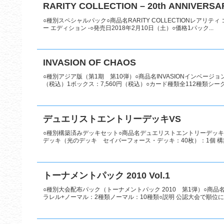
RARITY COLLECTION – 20th ANNIVERSAR
○種別スペシャルパック○商品名RARITY COLLECTIONレアリティ コレ
ー エディション -○発売日2018年2月10日（土）○価格1パック...
INVASION OF CHAOS
○種別アジア版（第1期 第10弾）○商品名INVASIONインベージョン
（税込）1ボックス：7,560円（税込）○カード種類全112種類シーク
デュエリストエントリーデッキVS
○種別構築済みデッキセット○商品名デュエリストエントリーデッキVS○
デッキ（光のデッキ セイバーフォース・デッキ：40枚）：1個 構
トーナメントパック 2010 Vol.1
○種別大会配布パック（トーナメントパック 2010 第1弾）○商品名トー
ラレル+ノーマル：2種類ノーマル：10種類○説明 公認大会で順位に応