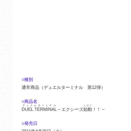
○種別
通常商品（デュエルターミナル 第12弾）
○商品名
デュエルターミナル
しどう
DUEL TERMINAL
– エクシーズ
始動
！！ –
○発売日