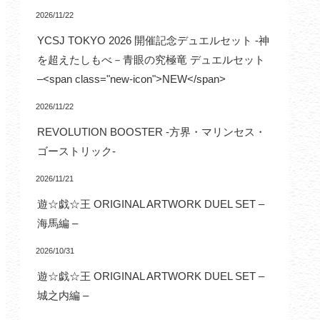
2026/11/22
YCSJ TOKYO 2026 開催記念デュエルセット -神
を超えたしもべ－青眼の究極竜 デュエルセット
–<span class="new-icon">NEW</span>
2026/11/22
REVOLUTION BOOSTER -方界・マリンセス・
ゴーストリック-
2026/11/21
遊☆戯☆王 ORIGINAL ARTWORK DUEL SET –
海馬編 –
2026/10/31
遊☆戯☆王 ORIGINAL ARTWORK DUEL SET –
城之内編 –