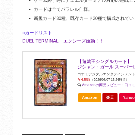
ゲーム終了時にデュエルターミナル対応の遊戯王
カードは全てパラレル仕様。
新規カード30種、既存カード20種で構成されてい
○カードリスト
DUEL TERMINAL – エクシーズ始動！！ –
【遊戯王シングルカード】 
ジシャン・ガール スーパーレア d
コナミデジタルエンタテインメント(Konami 
￥4,998
（2026/08/07 13:24時点）
Amazonの商品レビュー・口コ
Amazon
楽天
Yah