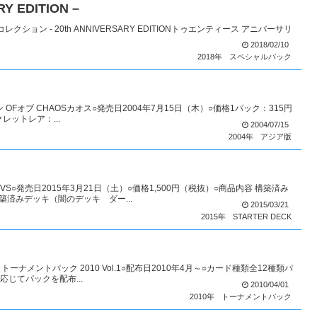
Y EDITION –
クション - 20th ANNIVERSARY EDITIONトゥエンティース アニバーサリ
2018/02/10
2018年
スペシャルパック
 OFオブ CHAOSカオス○発売日2004年7月15日（木）○価格1パック：315円
レットレア：...
2004/07/15
2004年
アジア版
発売日2015年3月21日（土）○価格1,500円（税抜）○商品内容 構築済み
築済みデッキ（闇のデッキ ダー...
2015/03/21
2015年
STARTER DECK
ナメントパック 2010 Vol.1○配布日2010年4月～○カード種類全12種類パ
じてパックを配布...
2010/04/01
2010年
トーナメントパック