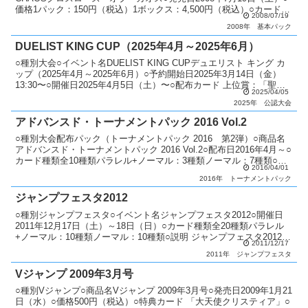
価格1パック：150円（税込）1ボックス：4,500円（税込）○カード種
2008/07/19
類全80種類ホログラフィッ...
2008年
基本パック
DUELIST KING CUP（2025年4月～2025年6月）
○種別大会○イベント名DUELIST KING CUPデュエリスト キング カ
ップ（2025年4月～2025年6月）○予約開始日2025年3月14日（金）
13:30〜○開催日2025年4月5日（土）〜○配布カード 上位賞：「聖な
2025/04/05
る魔術師」（...
2025年
公認大会
アドバンスド・トーナメントパック 2016 Vol.2
○種別大会配布パック（トーナメントパック 2016 第2弾）○商品名
アドバンスド・トーナメントパック 2016 Vol.2○配布日2016年4月～○
カード種類全10種類パラレル+ノーマル：3種類ノーマル：7種類○説
2016/04/01
明 公認大会で順位に応じて...
2016年
トーナメントパック
ジャンプフェスタ2012
○種別ジャンプフェスタ○イベント名ジャンプフェスタ2012○開催日
2011年12月17日（土）～18日（日）○カード種類全20種類パラレル
+ノーマル：10種類ノーマル：10種類○説明 ジャンプフェスタ2012に
2011/12/17
てプロモーションパックを配布。...
2011年
ジャンプフェスタ
Vジャンプ 2009年3月号
○種別Vジャンプ○商品名Vジャンプ 2009年3月号○発売日2009年1月21
日（水）○価格500円（税込）○特典カード 「大天使クリスティア」○