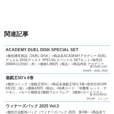
関連記事
ACADEMY DUEL DISK SPECIAL SET
○種別通常商品（DUEL DISK）○商品名ACADEMYアカデミー DUEL
デュエル DISKディスク SPECIALスペシャル SETセット○発売日
2006年11月9日（木）○価格5,985円（税込）○商品内容 アカデミーデ
2006/11/09
ュエルディス...
2006年
DUEL DISK
遊戯王5D’s 6巻
○種別コミック（遊戯王5D's）○商品名遊戯王5D's 6巻○発売日2013年
8月2日（金）○価格420円（税込）○特典カード 「琰魔竜 レッド・デ
ーモン」○カード種類全1種類ウルトラレア：1種類○カードリスト遊
2013/08/02
戯王5D's
2013年
コミック
ウィナーズパック 2025 Vol.3
○種別大会配布パック（ウィナーズパック 2025 第3弾）○商品名ウ