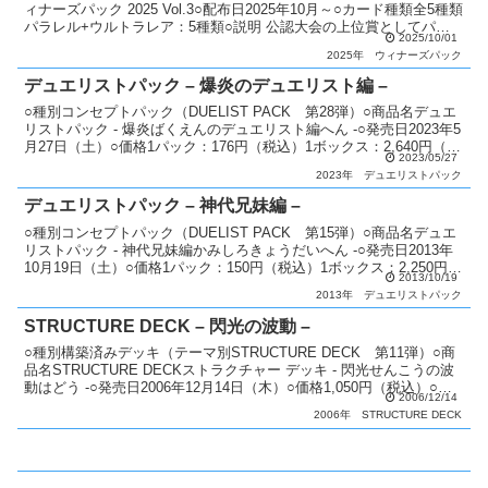
ィナーズパック 2025 Vol.3○配布日2025年10月～○カード種類全5種類
パラレル+ウルトラレア：5種類○説明 公認大会の上位賞としてパッ
2025/10/01
クを配布。○備考 1パック...
2025年
ウィナーズパック
デュエリストパック – 爆炎のデュエリスト編 –
○種別コンセプトパック（DUELIST PACK 第28弾）○商品名デュエ
リストパック - 爆炎ばくえんのデュエリスト編へん -○発売日2023年5
月27日（土）○価格1パック：176円（税込）1ボックス：2,640円（税
2023/05/27
込）○カード種類全...
2023年
デュエリストパック
デュエリストパック – 神代兄妹編 –
○種別コンセプトパック（DUELIST PACK 第15弾）○商品名デュエ
リストパック - 神代兄妹編かみしろきょうだいへん -○発売日2013年
10月19日（土）○価格1パック：150円（税込）1ボックス：2,250円
2013/10/19
（税込）○カード種類...
2013年
デュエリストパック
STRUCTURE DECK – 閃光の波動 –
○種別構築済みデッキ（テーマ別STRUCTURE DECK 第11弾）○商
品名STRUCTURE DECKストラクチャー デッキ - 閃光せんこうの波
動はどう -○発売日2006年12月14日（木）○価格1,050円（税込）○商
2006/12/14
品内容 構築...
2006年
STRUCTURE DECK