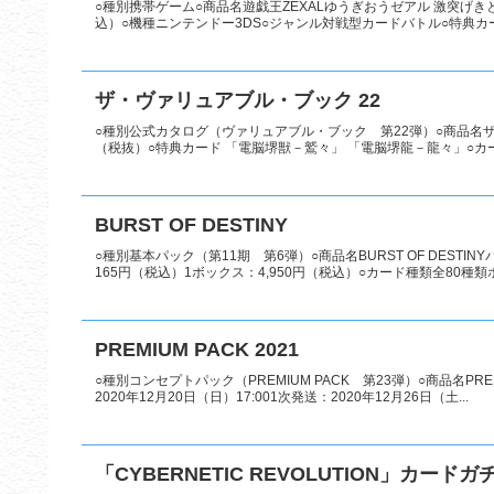
○種別携帯ゲーム○商品名遊戯王ZEXALゆうぎおうゼアル 激突げきと
込）○機種ニンテンドー3DS○ジャンル対戦型カードバトル○特典カー
ザ・ヴァリュアブル・ブック 22
○種別公式カタログ（ヴァリュアブル・ブック 第22弾）○商品名ザ・ヴ
（税抜）○特典カード 「電脳堺獣－鷲々」 「電脳堺龍－龍々」○カー
BURST OF DESTINY
○種別基本パック（第11期 第6弾）○商品名BURST OF DESTI
165円（税込）1ボックス：4,950円（税込）○カード種類全80種類ホ
PREMIUM PACK 2021
○種別コンセプトパック（PREMIUM PACK 第23弾）○商品名PREMI
2020年12月20日（日）17:001次発送：2020年12月26日（土...
「CYBERNETIC REVOLUTION」カードガ