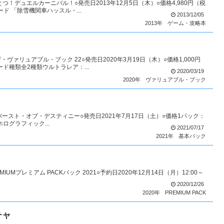
つ！デュエルカーニバル！○発売日2013年12月5日（木）○価格4,980円（税
ド 「除雪機関車ハッスル・...
2013/12/05
2013年
ゲーム・攻略本
ァリュアブル・ブック 22○発売日2020年3月19日（木）○価格1,000円
ド種類全2種類ウルトラレア：...
2020/03/19
2020年
ヴァリュアブル・ブック
NYバースト・オブ・デスティニー○発売日2021年7月17日（土）○価格1パック：
ログラフィック...
2021/07/17
2021年
基本パック
UMプレミアム PACKパック 2021○予約日2020年12月14日（月）12:00～
2020/12/26
2020年
PREMIUM PACK
チャ