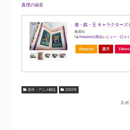
真理の福音
遊・戯・王 キャラクターズガ
集英社
Amazonの商品レビュー・口コ
Amazon
楽天
Yah
原作・アニメ解説
2002年
スポ