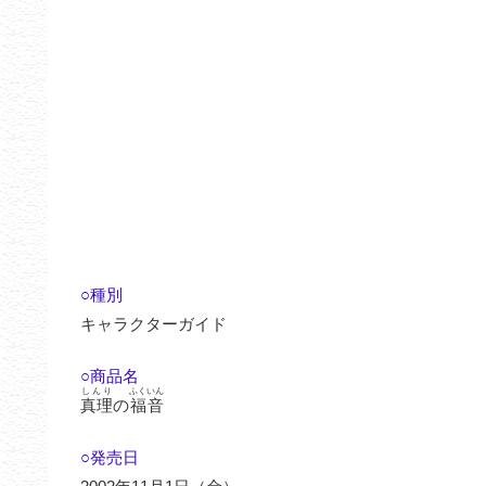
○種別
キャラクターガイド
○商品名
しんり
ふくいん
真理
の
福音
○発売日