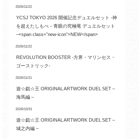
2026/11/22
YCSJ TOKYO 2026 開催記念デュエルセット -神
を超えたしもべ－青眼の究極竜 デュエルセット
–<span class="new-icon">NEW</span>
2026/11/22
REVOLUTION BOOSTER -方界・マリンセス・
ゴーストリック-
2026/11/21
遊☆戯☆王 ORIGINAL ARTWORK DUEL SET –
海馬編 –
2026/10/31
遊☆戯☆王 ORIGINAL ARTWORK DUEL SET –
城之内編 –