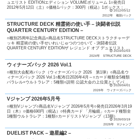
ュエリスト EDITIONエディション VOLUMEボリューム 1○発売日
2012年5月12日（土）○価格1パック：300円（税込）1ボックス：
2012/05/12
3,600円（...
2012年
複刻パック
STRUCTURE DECK 精霊術の使い手 – 決闘者伝説
QUARTER CENTURY EDITION –
○種別25周年記念商品○商品名STRUCTURE DECKストラクチャーデ
ッキ 精霊術の使い手せいれいじゅつのつかいて - 決闘者伝説
QUARTER CENTURY EDITIONザ レジェンド オブ デュエリスト ク
2024/02/03
ォーターセンチュリー...
2024年
STRUCTURE DECK
ウィナーズパック 2026 Vol.1
○種別大会配布パック（ウィナーズパック 2026 第1弾）○商品名ウ
ィナーズパック 2026 Vol.1○配布日2026年4月～○カード種類全5種類
パラレル+ウルトラレア：5種類○説明 公認大会の上位賞としてパッ
2026/04/01
クを配布。○備考 1パック：...
2026年
ウィナーズパック
Vジャンプ 2026年5月号
○種別Vジャンプ○商品名Vジャンプ 2026年5月号○発売日2026年3月19
日（木）○価格690円（税込）○特典カード 「月輪鏡」○カード種類全
1種類ウルトラレア：1種類○カードリストVジャンプ（13期）
2026/03/19
2026年
Vジャンプ
DUELIST PACK – 遊星編2 –