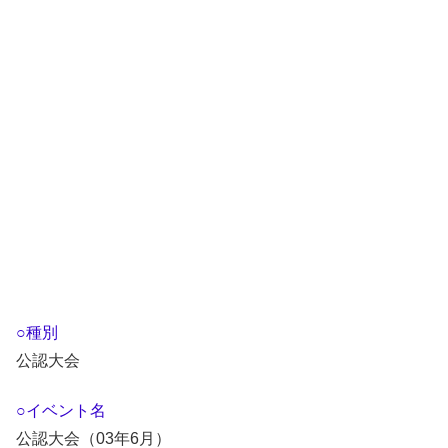
○種別
公認大会
○イベント名
公認大会（03年6月）