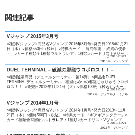
関連記事
Vジャンプ 2015年3月号
○種別Vジャンプ○商品名Vジャンプ 2015年3月号○発売日2015年1月21
日（水）○価格550円（税込）○特典カード 「混沌帝龍 －終焉の使者
－」○カード種類全1種類ウルトラレア：1種類○カードリストVジャン
2015/01/21
プ（9期）
2015年
Vジャンプ
DUEL TERMINAL – 破滅の邪龍ウロボロス！！ –
○種別通常商品（デュエルターミナル 第14弾）○商品名DUEL
TERMINALデュエルターミナル - 破滅はめつの邪龍じゃりゅうウロボ
ロス！！ -○発売日2012年1月24日（火）○価格100円（税込）○カード
2012/01/24
種類全50種類パラレル+シー...
2012年
デュエルターミナル
Vジャンプ 2014年1月号
○種別Vジャンプ○商品名Vジャンプ 2014年1月号○発売日2013年11月
21日（木）○価格560円（税込）○特典カード 「ギアギアングラー」○
カード種類全1種類ウルトラレア：1種類○カードリストVジャンプ（7
2013/11/21
期〜8期）
2013年
Vジャンプ