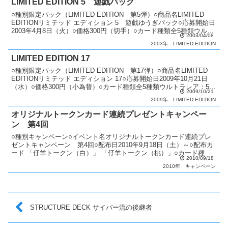
LIMITED EDITION 5 遊戯パック
○種別限定パック（LIMITED EDITION 第5弾）○商品名LIMITED
EDITIONリミテッド エディション 5 遊戯ゆうぎパック○応募開始日
2003年4月8日（火）○価格300円（切手）○カード種類全5種類ウルト
2003/04/08
ラレア：5種類...
2003年
LIMITED EDITION
LIMITED EDITION 17
○種別限定パック（LIMITED EDITION 第17弾）○商品名LIMITED
EDITIONリミテッド エディション 17○応募開始日2009年10月21日
（水）○価格300円（小為替）○カード種類全5種類ウルトラレア：5種
2009/10/21
類○商品説...
2009年
LIMITED EDITION
オリジナルトークンカード連続プレゼントキャンペー
ン 第4回
○種別キャンペーン○イベント名オリジナルトークンカード連続プレ
ゼントキャンペーン 第4回○配布日2010年9月18日（土）～○配布カ
ード 「仔羊トークン（白）」 「仔羊トークン（桃）」○カード種類
2010/09/18
全2種類ノーマル：2種類○説明 KONAMI...
2010年
キャンペーン
STRUCTURE DECK サイバー流の後継者