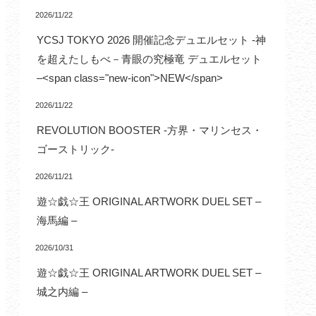
2026/11/22
YCSJ TOKYO 2026 開催記念デュエルセット -神
を超えたしもべ－青眼の究極竜 デュエルセット
–<span class="new-icon">NEW</span>
2026/11/22
REVOLUTION BOOSTER -方界・マリンセス・
ゴーストリック-
2026/11/21
遊☆戯☆王 ORIGINAL ARTWORK DUEL SET –
海馬編 –
2026/10/31
遊☆戯☆王 ORIGINAL ARTWORK DUEL SET –
城之内編 –