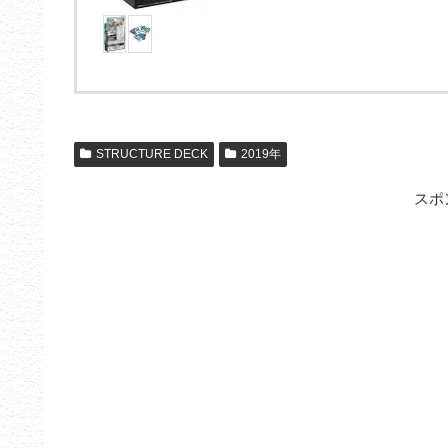
STRUCTURE DECK
2019年
スポ