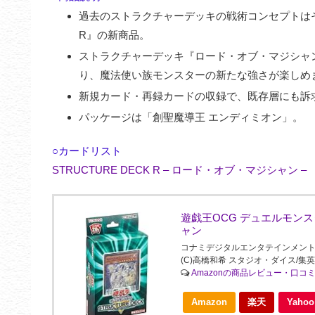
過去のストラクチャーデッキの戦術コンセプトはその
R』の新商品。
ストラクチャーデッキ『ロード・オブ・マジシャ
り、魔法使い族モンスターの新たな強さが楽しめ
新規カード・再録カードの収録で、既存層にも訴
パッケージは「創聖魔導王 エンディミオン」。
○カードリスト
STRUCTURE DECK R – ロード・オブ・マジシャン –
遊戯王OCG デュエルモン
ャン
コナミデジタルエンタテインメント(Konami 
(C)高橋和希 スタジオ・ダイス/集英
Amazonの商品レビュー・口コ
Amazon
楽天
Yah