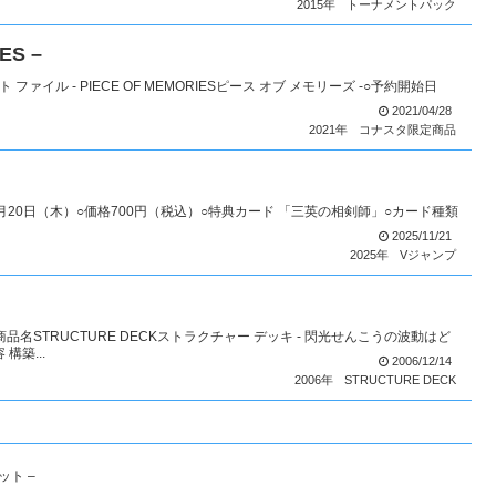
2015年
トーナメントパック
ES –
 ファイル - PIECE OF MEMORIESピース オブ メモリーズ -○予約開始日
2021/04/28
2021年
コナスタ限定商品
11月20日（木）○価格700円（税込）○特典カード 「三英の相剣師」○カード種類
2025/11/21
2025年
Vジャンプ
商品名STRUCTURE DECKストラクチャー デッキ - 閃光せんこうの波動はど
構築...
2006/12/14
2006年
STRUCTURE DECK
ット –