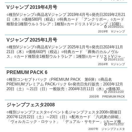
Vジャンプ 2019年4月号
○種別Vジャンプ○商品名Vジャンプ 2019年4月号○発売日2019年2月21
日（木）○価格580円（税込）○特典カード 「アンクリボー」○カード
種類全1種類ウルトラレア：1種類○カードリストVジャンプ（10期）
2019/02/21
2019年
Vジャンプ
Vジャンプ 2025年1月号
○種別Vジャンプ○商品名Vジャンプ 2025年1月号○発売日2024年11月
21日（木）○価格660円（税込）○特典カード 「葬角のカルノヴル
ス」○カード種類全1種類ウルトラレア：1種類○カードリストVジャン
2024/11/21
プ（12期）
2024年
Vジャンプ
PREMIUM PACK 6
○種別コンセプトパック（PREMIUM PACK 第6弾）○商品名
PREMIUMプレミアム PACKパック 6○発売日先行販売：2003年12月
20日（土）～21日（日）一般販売：2004年3月11日（水）○価格300
2003/12/20
円（税込）○カード種類...
2003年
PREMIUM PACK
ジャンプフェスタ2008
○種別ジャンプフェスタ○イベント名ジャンプフェスタ2008○開催日
2007年12月22日（土）～23日（日）○配布カード 「六武衆の師範」
「ヴォルカニック・ロケット」 「デュアル・サモナー」○カード種類
2007/12/22
全3種類パラレル+ノーマル：3種類ノ...
2007年
ジャンプフェスタ