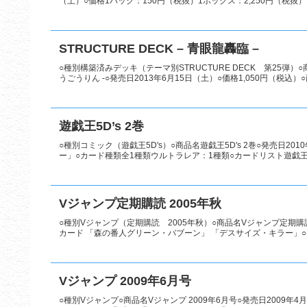
（土）○価格1パック：150円（税抜）1ボックス：2,250円（税抜）
STRUCTURE DECK – 青眼龍轟臨 –
○種別構築済みデッキ（テーマ別STRUCTURE DECK 第25弾）○
うごうりん -○発売日2013年6月15日（土）○価格1,050円（税込）○商
遊戯王5D’s 2巻
○種別コミック（遊戯王5D's）○商品名遊戯王5D's 2巻○発売日20
ー」○カード種類全1種類ウルトラレア：1種類○カードリスト遊戯王5
Vジャンプ定期購読 2005年秋
○種別Vジャンプ（定期購読 2005年秋）○商品名Vジャンプ定期購読 2
カード 「森の番人グリーン・バブーン」 「デスサイズ・キラー」○カ
Vジャンプ 2009年6月号
○種別Vジャンプ○商品名Vジャンプ 2009年6月号○発売日2009年