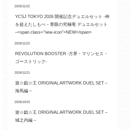
2026/11/22
YCSJ TOKYO 2026 開催記念デュエルセット -神
を超えたしもべ－青眼の究極竜 デュエルセット
–<span class="new-icon">NEW</span>
2026/11/22
REVOLUTION BOOSTER -方界・マリンセス・
ゴーストリック-
2026/11/21
遊☆戯☆王 ORIGINAL ARTWORK DUEL SET –
海馬編 –
2026/10/31
遊☆戯☆王 ORIGINAL ARTWORK DUEL SET –
城之内編 –