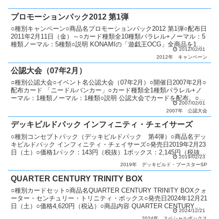
プロモーションパック2012 第1弾
○種別キャンペーン○商品名プロモーションパック2012 第1弾○配布日
2011年2月11日（金）～○カード種類全10種類パラレル+ノーマル：5
種類ノーマル：5種類○説明 KONAMIの「遊戯王OCG」全商品を1会
2012/02/01
計300円以上購入するとJF...
2012年
キャンペーン
公認大会（07年2月）
○種別公認大会○イベント名公認大会（07年2月）○開催日2007年2月○
配布カード 「ニードルバンカー」○カード種類全1種類パラレル+ノ
ーマル：1種類ノーマル：1種類○説明 公認大会でカードを配布。○備
2007/02/01
考 毎月配布カードが変更。 優勝者には...
2007年
公認大会
デッキビルドパック インフィニティ・チェイサーズ
○種別コンセプトパック（デッキビルドパック 第4弾）○商品名デッ
キビルドパック インフィニティ・チェイサーズ○発売日2019年2月23
日（土）○価格1パック：143円（税抜）1ボックス：2,145円（税抜）
2019/02/23
○カード種類全45種類シークレット...
2019年
デッキビルド・ブースターSP
QUARTER CENTURY TRINITY BOX
○種別カードセット○商品名QUARTER CENTURY TRINITY BOXクォ
ーター・センチュリー・トリニティ・ボックス○発売日2024年12月21
日（土）○価格4,620円（税込）○商品内容 QUARTER CENTURY
2024/12/21
TRIN...
2024年
スペシャルボックス