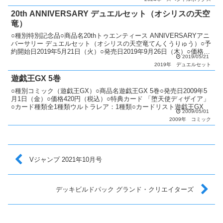
20th ANNIVERSARY デュエルセット（オシリスの天空
竜）
○種別特別記念品○商品名20thトゥエンティース ANNIVERSARYアニ
バーサリー デュエルセット（オシリスの天空竜てんくうりゅう）○予
約開始日2019年5月21日（火）○発売日2019年9月26日（木）○価格
2019/05/21
3,240円（税込）○商品...
2019年
デュエルセット
遊戯王GX 5巻
○種別コミック（遊戯王GX）○商品名遊戯王GX 5巻○発売日2009年5
月1日（金）○価格420円（税込）○特典カード 「堕天使ディザイア」
○カード種類全1種類ウルトラレア：1種類○カードリスト遊戯王GX
2009/05/01
2009年
コミック
Vジャンプ 2021年10月号
デッキビルドパック グランド・クリエイターズ