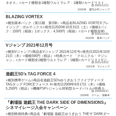
ネオス」○カード種類全1種類ウルトラレア：1種類○カードリスト週
2005/12/12
刊少年ジャンプ
2005年
週刊少年ジャンプ
BLAZING VORTEX
○種別基本パック（第11期 第3弾）○商品名BLAZING VORTEXブレ
イジング・ボルテックス○発売日2020年10月31日（土）○価格1パッ
ク：150円（税抜）1ボックス：4,500円（税抜）○カード種類全80種
2020/10/31
類ホログラフィックレア...
2020年
基本パック
Vジャンプ 2021年12月号
○種別Vジャンプ○商品名Vジャンプ 2021年12月号○発売日2021年10月
21日（木）○価格590円（税込）○特典カード 「クロニクル・マジシ
ャン」○カード種類全1種類ウルトラレア：1種類○カードリストVジャ
2021/10/21
ンプ（11期）
2021年
Vジャンプ
遊戯王5D’s TAG FORCE 4
○種別携帯ゲーム○商品名遊戯王5D'sゆうぎおうファイブディーズ
TAGタッグ FORCEフォース 4○発売日2009年9月17日（木）○価格
5,250円（税込）○機種PSP○ジャンル対戦型カードバトル○特典カー
2009/09/17
ド 「ウォーム・ワーム」 「...
2009年
ゲーム・攻略本
『劇場版 遊戯王 THE DARK SIDE OF DIMENSIONS』
シネマイレージ入会キャンペーン
○種別映画特典○商品名『劇場版 遊戯王ゆうぎおう THEザ DARKダー