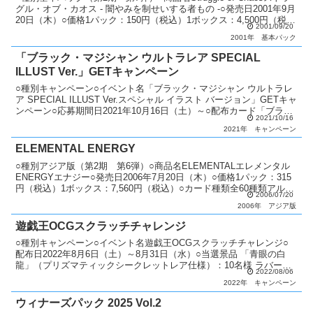
グル・オブ・カオス - 闇やみを制せいする者もの -○発売日2001年9月
20日（木）○価格1パック：150円（税込）1ボックス：4,500円（税
2001/09/20
込）○カード...
2001年
基本パック
「ブラック・マジシャン ウルトラレア SPECIAL
ILLUST Ver.」GETキャンペーン
○種別キャンペーン○イベント名「ブラック・マジシャン ウルトラレ
ア SPECIAL ILLUST Ver.スペシャル イラスト バージョン」GETキャ
ンペーン○応募期間日2021年10月16日（土）～○配布カード「ブラッ
2021/10/16
ク・マジシャン」（S...
2021年
キャンペーン
ELEMENTAL ENERGY
○種別アジア版（第2期 第6弾）○商品名ELEMENTALエレメンタル
ENERGYエナジー○発売日2006年7月20日（木）○価格1パック：315
円（税込）1ボックス：7,560円（税込）○カード種類全60種類アルテ
2006/07/20
ィメットレア：25種類...
2006年
アジア版
遊戯王OCGスクラッチチャレンジ
○種別キャンペーン○イベント名遊戯王OCGスクラッチチャレンジ○
配布日2022年8月6日（土）～8月31日（水）○当選景品 「青眼の白
龍」（プリズマティックシークレットレア仕様）：10名様 ラバー製
2022/08/06
デュエルフィールド：500名様 特製プロテ...
2022年
キャンペーン
ウィナーズパック 2025 Vol.2