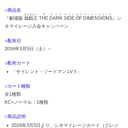
○商品名
ゆうぎおう
ザ
ダーク
サイド
オブ
ディメンジョンズ
『劇場版
遊戯王
THE
DARK
SIDE
OF
DIMENSIONS
』シ
ネマイレージ入会キャンペーン
○配布日
2016年3月5日（土）～
○配布カード
「サイレント・ソードマン LV５」
○カード種類
全1種類
KC+ノーマル：1種類
○商品説明
2016年3月5日より、シネマイレージカード（クレジ