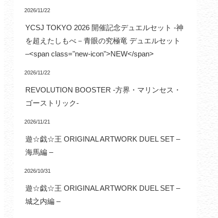
2026/11/22
YCSJ TOKYO 2026 開催記念デュエルセット -神
を超えたしもべ－青眼の究極竜 デュエルセット
–<span class="new-icon">NEW</span>
2026/11/22
REVOLUTION BOOSTER -方界・マリンセス・
ゴーストリック-
2026/11/21
遊☆戯☆王 ORIGINAL ARTWORK DUEL SET –
海馬編 –
2026/10/31
遊☆戯☆王 ORIGINAL ARTWORK DUEL SET –
城之内編 –