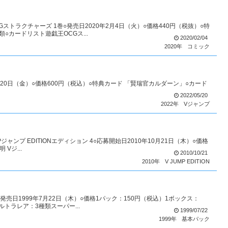
トラクチャーズ 1巻○発売日2020年2月4日（火）○価格440円（税抜）○特
○カードリスト遊戯王OCGス...
2020/02/04
2020年
コミック
5月20日（金）○価格600円（税込）○特典カード 「賢瑞官カルダーン」○カード
）
2022/05/20
2022年
Vジャンプ
MPジャンプ EDITIONエディション 4○応募開始日2010年10月21日（木）○価格
Vジ...
2010/10/21
2010年
V JUMP EDITION
発売日1999年7月22日（木）○価格1パック：150円（税込）1ボックス：
ルトラレア：3種類スーパー...
1999/07/22
1999年
基本パック