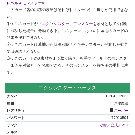
レベル４モンスター
×２

このカード名の①③の効果はそれぞれ１ターンに１度しか使用できな
い。

①：このカードが
「エクソシスター」モンスター
を素材としてX召喚
に成功した場合に発動できる。このターン、お互いに墓地のカードの
効果を発動できない。

②：このカードは墓地から特殊召喚されたモンスターが発動した効果
では破壊されない。

③：このカードのX素材を１つ取り除き、相手フィールドのモンスタ
ー１体を対象として発動できる。そのモンスターを持ち主の手札に戻
す。
エクソシスター・パークス
DBGC-JP021
速攻魔法
photo
スーパー
77913594
収録
／
公式
／
Wiki