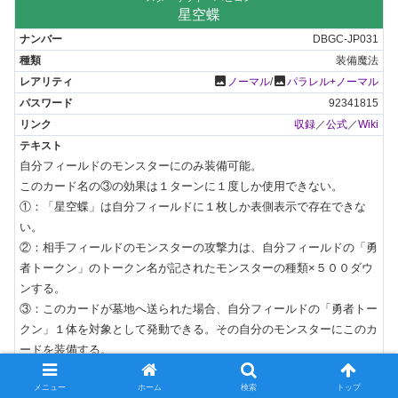
星空蝶
DBGC-JP031
装備魔法
photo
photo
ノーマル
/
パラレル+ノーマル
92341815
収録
／
公式
／
Wiki
自分フィールドのモンスターにのみ装備可能。

このカード名の③の効果は１ターンに１度しか使用できない。

①：「星空蝶」は自分フィールドに１枚しか表側表示で存在できな
い。

②：相手フィールドのモンスターの攻撃力は、自分フィールドの「勇
者トークン」のトークン名が記されたモンスターの種類×５００ダウ
ンする。

③：このカードが墓地へ送られた場合、自分フィールドの「勇者トー
クン」１体を対象として発動できる。その自分のモンスターにこのカ
ードを装備する。
きりゅうドラコバック
メニュー
ホーム
検索
トップ