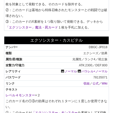
枚を対象として発動できる。そのカードを除外する。

②：このカードは墓地から特殊召喚されたモンスターとの戦闘では破
壊されない。

③：このカードのX素材を１つ取り除いて発動できる。デッキから
「エクソシスター」魔法・罠カード
１枚を手札に加える。
エクソシスター・カスピテル
DBGC-JP018
エクシーズ／効果
光属性／ランク4／戦士族
ATK:2300／DEF:800
photo
photo
ノーマル
/
パラレル+ノーマル
78135071
収録
／
公式
／
Wiki
レベル４モンスター
×２

このカード名の①③の効果はそれぞれ１ターンに１度しか使用できな
い。

①：このカードが
「エクソシスター」モンスター
を素材としてX召喚