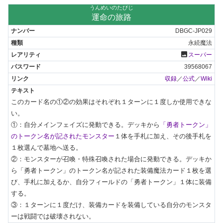
うんめいのたびじ
運命の旅路
DBGC-JP029
永続魔法
photo
スーパー
39568067
収録
／
公式
／
Wiki
このカード名の①②の効果はそれぞれ１ターンに１度しか使用できな
い。

①：自分メインフェイズに発動できる。デッキから
「勇者トークン」
のトークン名が記されたモンスター
１体を手札に加え、その後手札を
１枚選んで墓地へ送る。

②：モンスターが召喚・特殊召喚された場合に発動できる。デッキか
ら「勇者トークン」のトークン名が記された装備魔法カード１枚を選
び、手札に加えるか、自分フィールドの「勇者トークン」１体に装備
する。

③：１ターンに１度だけ、装備カードを装備している自分のモンスタ
ーは戦闘では破壊されない。