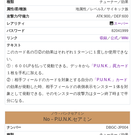
チューナー／効果
地属性／レベル3／サイキック族
ATK:900／DEF:600
photo
スーパー
82041999
収録
／
公式
／
Wiki
このカード名の①②の効果はそれぞれ１ターンに１度しか使用できな
い。

①：６００LPを払って発動できる。デッキから
「P.U.N.K.」罠カード
１枚を手札に加える。

②：相手フィールドのカードを対象とする自分の
「P.U.N.K.」カード
の効果が発動した時、相手フィールドの表側表示モンスター１体を対
象として発動できる。そのモンスターの攻撃力はターン終了時まで半
分になる。
ノウ－パンクセアミン
No－P.U.N.K.セアミン
DBGC-JP004
チューナー／効果