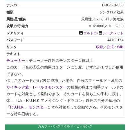
DBGC-JP008
シンクロ／効果
風属性／レベル11／海竜族
ATK:3000／DEF:2800
photo
photo
ウルトラ
/
シークレット
44708154
収録
／
公式
／
Wiki
チューナー
＋チューナー以外のモンスター１体以上

このカード名の①②の効果は１ターンに１度、いずれか１つしか使用
できない。

①：このカードがS召喚に成功した場合、自分のフィールド・墓地の
サイキック族・レベル３モンスター
の種類の数まで相手フィールドの
カードを対象として発動できる。そのカードを持ち主の手札に戻す。

②：「Uk－P.U.N.K.アメイジング・ドラゴン」以外の自分の墓地の
「P.U.N.K.」モンスター
１体を対象として発動できる。そのモンスタ
ーを特殊召喚する。
ガガク－パンクワイルド・ピッキング