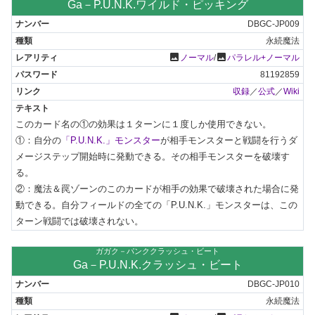
Ga－P.U.N.K.ワイルド・ピッキング
DBGC-JP009
永続魔法
photo
photo
ノーマル
/
パラレル+ノーマル
81192859
収録
／
公式
／
Wiki
このカード名の①の効果は１ターンに１度しか使用できない。

①：自分の
「P.U.N.K.」モンスター
が相手モンスターと戦闘を行うダ
メージステップ開始時に発動できる。その相手モンスターを破壊す
る。

②：魔法＆罠ゾーンのこのカードが相手の効果で破壊された場合に発
動できる。自分フィールドの全ての「P.U.N.K.」モンスターは、この
ターン戦闘では破壊されない。
ガガク－パンククラッシュ・ビート
Ga－P.U.N.K.クラッシュ・ビート
DBGC-JP010
永続魔法