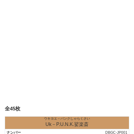
全45枚
ウキヨエ－パンクしゃらくさい
Uk－P.U.N.K.娑楽斎
DBGC-JP001