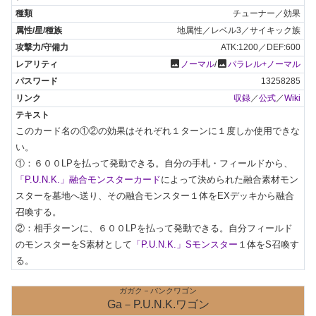
チューナー／効果
地属性／レベル3／サイキック族
ATK:1200／DEF:600
photo
photo
ノーマル
/
パラレル+ノーマル
13258285
収録
／
公式
／
Wiki
このカード名の①②の効果はそれぞれ１ターンに１度しか使用できな
い。

①：６００LPを払って発動できる。自分の手札・フィールドから、
「P.U.N.K.」融合モンスターカード
によって決められた融合素材モン
スターを墓地へ送り、その融合モンスター１体をEXデッキから融合
召喚する。

②：相手ターンに、６００LPを払って発動できる。自分フィールド
のモンスターをS素材として
「P.U.N.K.」Sモンスター
１体をS召喚す
る。
ガガク－パンクワゴン
Ga－P.U.N.K.ワゴン