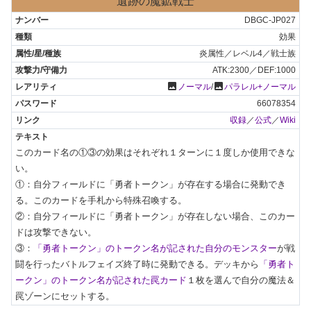
遺跡の魔鉱戦士
DBGC-JP027
効果
炎属性／レベル4／戦士族
ATK:2300／DEF:1000
photo
photo
ノーマル
/
パラレル+ノーマル
66078354
収録
／
公式
／
Wiki
このカード名の①③の効果はそれぞれ１ターンに１度しか使用できな
い。

①：自分フィールドに「勇者トークン」が存在する場合に発動でき
る。このカードを手札から特殊召喚する。

②：自分フィールドに「勇者トークン」が存在しない場合、このカー
ドは攻撃できない。

③：
「勇者トークン」のトークン名が記された自分のモンスター
が戦
闘を行ったバトルフェイズ終了時に発動できる。デッキから
「勇者ト
ークン」のトークン名が記された罠カード
１枚を選んで自分の魔法＆
罠ゾーンにセットする。