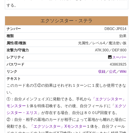
する。
エクソシスター・ステラ
DBGC-JP014
効果
光属性／レベル4／魔法使い族
ATK:300／DEF:800
photo
スーパー
43863925
収録
／
公式
／
Wiki
このカード名の①②の効果はそれぞれ１ターンに１度しか使用できな
い。

①：自分メインフェイズに発動できる。手札から
「エクソシスター」
モンスター
１体を特殊召喚する。その後、自分フィールドに「
エクソ
シスター・エリス
」が存在する場合、自分は８００LP回復する。

②：自分・相手の墓地のカードが相手によって墓地から離れた場合に
発動できる。
「エクソシスター」Xモンスター
１体を、自分フィール