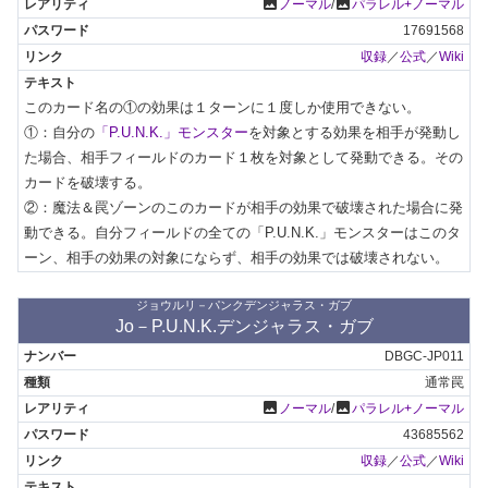
photo
photo
ノーマル
/
パラレル+ノーマル
17691568
収録
／
公式
／
Wiki
このカード名の①の効果は１ターンに１度しか使用できない。

①：自分の
「P.U.N.K.」モンスター
を対象とする効果を相手が発動し
た場合、相手フィールドのカード１枚を対象として発動できる。その
カードを破壊する。

②：魔法＆罠ゾーンのこのカードが相手の効果で破壊された場合に発
動できる。自分フィールドの全ての「P.U.N.K.」モンスターはこのタ
ーン、相手の効果の対象にならず、相手の効果では破壊されない。
ジョウルリ－パンクデンジャラス・ガブ
Jo－P.U.N.K.デンジャラス・ガブ
DBGC-JP011
通常罠
photo
photo
ノーマル
/
パラレル+ノーマル
43685562
収録
／
公式
／
Wiki