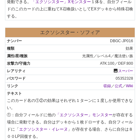
発動できる。
「エクソシスター」Xモンスター
１体を、自分フィール
ドのこのカードの上に重ねてX召喚扱いとしてEXデッキから特殊召喚
する。
エクソシスター・ソフィア
DBGC-JP016
効果
光属性／レベル4／魔法使い族
ATK:100／DEF:800
photo
スーパー
05352328
収録
／
公式
／
Wiki
このカード名の①②の効果はそれぞれ１ターンに１度しか使用できな
い。

①：自分フィールドに他の
「エクソシスター」モンスター
が存在する
場合に発動できる。自分はデッキから１枚ドローする。自分フィール
ドに「
エクソシスター・イレーヌ
」が存在する場合、さらに自分は８
００LP回復する。
