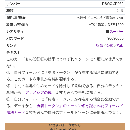
DBGC-JP026
効果
水属性／レベル3／魔法使い族
ATK:1500／DEF:1200
photo
スーパー
30680659
収録
／
公式
／
Wiki
このカード名の①②③の効果はそれぞれ１ターンに１度しか使用でき
ない。

①：自分フィールドに「勇者トークン」が存在する場合に発動でき
る。このカードを手札から特殊召喚する。

②：手札・墓地のこのカードを除外して発動できる。自分のデッキ・
墓地から「
アラメシアの儀
」１枚を選んで手札に加える。

③：自分フィールドに「勇者トークン」が存在する場合に発動でき
る。デッキから
「勇者トークン」のトークン名が記されたフィールド
魔法カード
１枚を選んで自分のフィールドゾーンに表側表示で置く。
いせきのまこうせんし