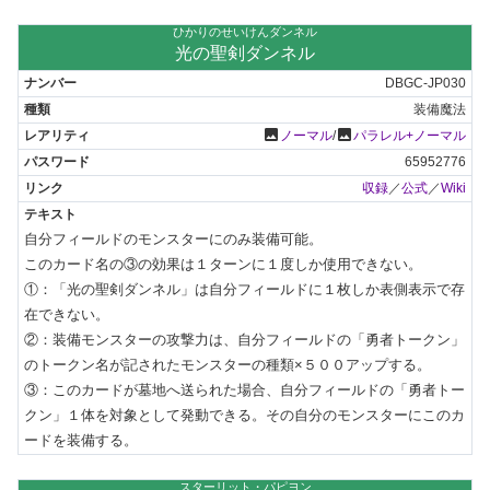
ひかりのせいけんダンネル
光の聖剣ダンネル
DBGC-JP030
装備魔法
photo
photo
ノーマル
/
パラレル+ノーマル
65952776
収録
／
公式
／
Wiki
自分フィールドのモンスターにのみ装備可能。

このカード名の③の効果は１ターンに１度しか使用できない。

①：「光の聖剣ダンネル」は自分フィールドに１枚しか表側表示で存
在できない。

②：装備モンスターの攻撃力は、自分フィールドの「勇者トークン」
のトークン名が記されたモンスターの種類×５００アップする。

③：このカードが墓地へ送られた場合、自分フィールドの「勇者トー
クン」１体を対象として発動できる。その自分のモンスターにこのカ
ードを装備する。
スターリット・パピヨン