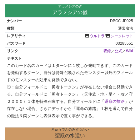
アラメシアのぎ
アラメシアの儀
DBGC-JP025
通常魔法
photo
photo
ウルトラ
/
シークレット
03285551
収録
／
公式
／
Wiki
このカード名のカードは１ターンに１枚しか発動できず、このカード
を発動するターン、自分は特殊召喚されたモンスター以外のフィール
ドのモンスターの効果を発動できない。

①：自分フィールドに「勇者トークン」が存在しない場合に発動でき
る。自分フィールドに「勇者トークン」（天使族・地・星４・攻／守
２０００）１体を特殊召喚する。自分フィールドに「
運命の旅路
」が
存在しない場合、さらにデッキから「運命の旅路」１枚を選んで自分
の魔法＆罠ゾーンに表側表示で置く事ができる。
きゅうでんのみずつかい
聖殿の水遣い