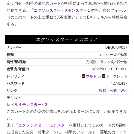
②：自分・相手の墓地のカードが相手によって墓地から離れた場合に
発動できる。
「エクソシスター」Xモンスター
１体を、自分フィール
ドのこのカードの上に重ねてX召喚扱いとしてEXデッキから特殊召喚
する。
エクソシスター・ミカエリス
DBGC-JP017
エクシーズ／効果
光属性／ランク4／戦士族
ATK:2500／DEF:1800
photo
photo
ウルトラ
/
シークレット
42741437
収録
／
公式
／
Wiki
レベル４モンスター
×２

このカード名の①③の効果はそれぞれ１ターンに１度しか使用できな
い。

①：
「エクソシスター」モンスター
を素材としてこのカードのX召喚
に成功した自分・相手ターンに、相手のフィールド・墓地のカード１