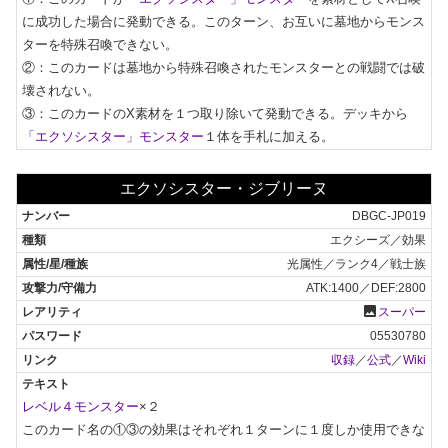
に成功した場合に発動できる。このターン、お互いに墓地からモンス
ターを特殊召喚できない。

②：このカードは墓地から特殊召喚されたモンスターとの戦闘では破
壊されない。

③：このカードのX素材を１つ取り除いて発動できる。デッキから
「エクソシスター」モンスター
１体を手札に加える。
エクソシスター・ジブリーヌ
DBGC-JP019
エクシーズ／効果
光属性／ランク4／戦士族
ATK:1400／DEF:2800
photo
スーパー
05530780
収録
／
公式
／
Wiki
レベル４モンスター
×２

このカード名の①③の効果はそれぞれ１ターンに１度しか使用できな