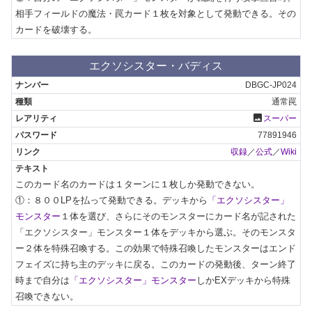
相手フィールドの魔法・罠カード１枚を対象として発動できる。その
カードを破壊する。
エクソシスター・バディス
DBGC-JP024
通常罠
photo
スーパー
77891946
収録
／
公式
／
Wiki
このカード名のカードは１ターンに１枚しか発動できない。

①：８００LPを払って発動できる。デッキから
「エクソシスター」
モンスター
１体を選び、さらにそのモンスターにカード名が記された
「エクソシスター」モンスター１体をデッキから選ぶ。そのモンスタ
ー２体を特殊召喚する。この効果で特殊召喚したモンスターはエンド
フェイズに持ち主のデッキに戻る。このカードの発動後、ターン終了
時まで自分は
「エクソシスター」モンスター
しかEXデッキから特殊
召喚できない。