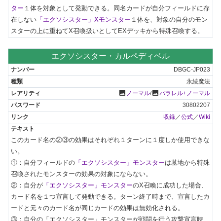
ター
１体を対象として発動できる。同名カードが自分フィールドに存
在しない
「エクソシスター」Xモンスター
１体を、対象の自分のモン
スターの上に重ねてX召喚扱いとしてEXデッキから特殊召喚する。
エクソシスター・カルペディベル
DBGC-JP023
永続魔法
photo
photo
ノーマル
/
パラレル+ノーマル
30802207
収録
／
公式
／
Wiki
このカード名の②③の効果はそれぞれ１ターンに１度しか使用できな
い。

①：自分フィールドの
「エクソシスター」モンスター
は墓地から特殊
召喚されたモンスターの効果の対象にならない。

②：自分が
「エクソシスター」モンスター
のX召喚に成功した場合、
カード名を１つ宣言して発動できる。ターン終了時まで、宣言したカ
ードと元々のカード名が同じカードの効果は無効化される。

③：自分の「エクソシスター」モンスターが戦闘を行う攻撃宣言時、