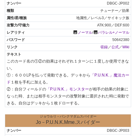
DBGC-JP002
チューナー／効果
地属性／レベル3／サイキック族
ATK:900／DEF:600
photo
photo
ノーマル
/
パラレル+ノーマル
50642380
収録
／
公式
／
Wiki
このカード名の①②の効果はそれぞれ１ターンに１度しか使用できな
い。

①：６００LPを払って発動できる。デッキから
「P.U.N.K.」魔法カー
ド
１枚を手札に加える。

②：自分フィールドの
「P.U.N.K.」モンスター
が相手の効果の対象に
なった時、または相手モンスターの攻撃対象に選択された時に発動で
きる。自分はデッキから１枚ドローする。
ジョウルリ－パンクマダムスパイダー
Jo－P.U.N.K.Mme.スパイダー
DBGC-JP003