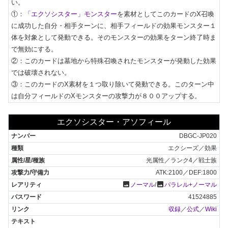
い。

①：
「エクソシスター」モンスター
を素材としてこのカードのX召喚
に成功した自分・相手ターンに、相手フィールドの効果モンスター１
体を対象として発動できる。そのモンスターの効果をターン終了時ま
で無効にする。

②：このカードは墓地から特殊召喚されたモンスターが発動した効果
では破壊されない。

③：このカードのX素材を１つ取り除いて発動できる。このターン中
は自分フィールドのXモンスターの攻撃力が８００アップする。
エクソシスター・アソフィール
DBGC-JP020
エクシーズ／効果
光属性／ランク4／戦士族
ATK:2100／DEF:1800
photo
photo
ノーマル
/
パラレル+ノーマル
41524885
収録
／
公式
／
Wiki