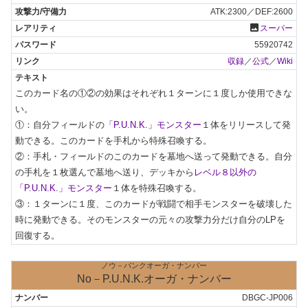
ATK:2300／DEF:2600
photo
スーパー
55920742
収録
／
公式
／
Wiki
このカード名の①②の効果はそれぞれ１ターンに１度しか使用できな
い。

①：自分フィールドの
「P.U.N.K.」モンスター
１体をリリースして発
動できる。このカードを手札から特殊召喚する。

②：手札・フィールドのこのカードを墓地へ送って発動できる。自分
の手札を１枚選んで墓地へ送り、デッキから
レベル８以外の
「P.U.N.K.」モンスター
１体を特殊召喚する。

③：１ターンに１度、このカードが戦闘で相手モンスターを破壊した
時に発動できる。そのモンスターの元々の攻撃力分だけ自分のLPを
回復する。
ノウ－パンクオーガ・ナンバー
No－P.U.N.K.オーガ・ナンバー
DBGC-JP006