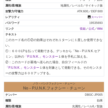
地属性／レベル3／サイキック族
ATK:600／DEF:600
photo
スーパー
19535693
収録
／
公式
／
Wiki
このカード名の①②の効果はそれぞれ１ターンに１度しか使用できな
い。

①：６００LPを払って発動できる。デッキから「No－P.U.N.K.セア
ミン」以外の
「P.U.N.K.」モンスター
１体を手札に加える。

②：このカードが墓地へ送られた場合、自分フィールドの
「P.U.N.K.」モンスター
１体を対象として発動できる。そのモンスタ
ーの攻撃力は６００アップする。
ノウ－パンクフォクシー・チューン
No－P.U.N.K.フォクシー・チューン
DBGC-JP005
効果
光属性／レベル8／獣族