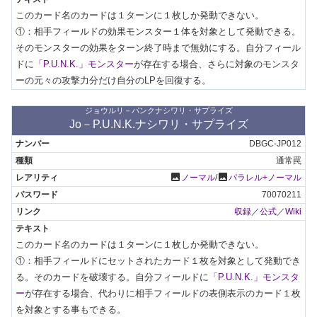
このカード名のカードは１ターンに１枚しか発動できない。

①：相手フィールドの効果モンスター１体を対象として発動できる。
そのモンスターの効果をターン終了時まで無効にする。自分フィール
ドに
「P.U.N.K.」モンスター
が存在する場合、さらに対象のモンスタ
ーの元々の攻撃力分だけ自分のLPを回復する。
ジョウルリ－パンクナシワリ・サプライズ
Jo－P.U.N.K.ナシワリ・サプライズ
DBGC-JP012
通常罠
photo
photo
ノーマル
/
パラレル+ノーマル
70070211
収録
／
公式
／
Wiki
このカード名のカードは１ターンに１枚しか発動できない。

①：相手フィールドにセットされたカード１枚を対象として発動でき
る。そのカードを破壊する。自分フィールドに
「P.U.N.K.」モンスタ
ー
が存在する場合、代わりに相手フィールドの表側表示のカード１枚
を対象とする事もできる。