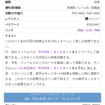
効果
闇属性／レベル8／悪魔族
ATK:2500／DEF:2000
photo
スーパー
81914447
収録
／
公式
／
Wiki
このカード名の①②の効果はそれぞれ１ターンに１度しか使用できな
い。

①：自分フィールドの
「P.U.N.K.」モンスター
１体をリリースして発
動できる。このカードを手札から特殊召喚する。

②：手札・フィールドのこのカードを墓地へ送って発動できる。デッ
キから
レベル８以外の「P.U.N.K.」モンスター
１体を手札に加える。

③：１ターンに１度、相手がモンスターの効果を発動した時に発動で
きる。このカードの攻撃力はターン終了時まで、その相手モンスター
の元々の攻撃力分アップする。
ウキヨエ－パンクカープ・ライジング
Uk－P.U.N.K.カープ・ライジング