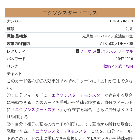
エクソシスター・エリス
DBGC-JP013
効果
光属性／レベル4／魔法使い族
ATK:500／DEF:800
photo
photo
ノーマル
/
パラレル+ノーマル
16474916
収録
／
公式
／
Wiki
このカード名の①②の効果はそれぞれ１ターンに１度しか使用できな
い。

①：自分フィールドに
「エクソシスター」モンスター
が存在する場合
に発動できる。このカードを手札から特殊召喚する。自分フィールド
に「
エクソシスター・ステラ
」が存在する場合、さらに自分は８００
LP回復する。

②：自分・相手の墓地のカードが相手によって墓地から離れた場合に
発動できる。
「エクソシスター」Xモンスター
１体を、自分フィール
ドのこのカードの上に重ねてX召喚扱いとしてEXデッキから特殊召喚