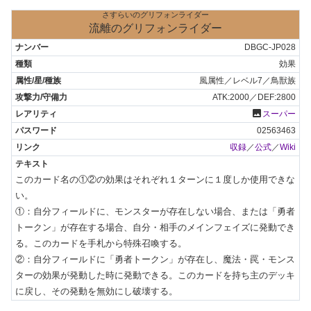
さすらいのグリフォンライダー
流離のグリフォンライダー
DBGC-JP028
効果
風属性／レベル7／鳥獣族
ATK:2000／DEF:2800
photo
スーパー
02563463
収録
／
公式
／
Wiki
このカード名の①②の効果はそれぞれ１ターンに１度しか使用できな
い。

①：自分フィールドに、モンスターが存在しない場合、または「勇者
トークン」が存在する場合、自分・相手のメインフェイズに発動でき
る。このカードを手札から特殊召喚する。

②：自分フィールドに「勇者トークン」が存在し、魔法・罠・モンス
ターの効果が発動した時に発動できる。このカードを持ち主のデッキ
に戻し、その発動を無効にし破壊する。