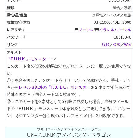
DBGC-JP007
融合／効果
水属性／レベル8／魚族
ATK:1000／DEF:2600
photo
photo
ノーマル
/
パラレル+ノーマル
18313046
収録
／
公式
／
Wiki
「P.U.N.K.」モンスター
×２

このカード名の①②の効果はそれぞれ１ターンに１度しか使用できな
い。

①：融合召喚したこのカードをリリースして発動できる。手札・デッ
キから
レベル８以外の「P.U.N.K.」モンスター
を２体まで守備表示で
特殊召喚する（同名カードは１枚まで）。

②：このカードをS素材としてS召喚に成功した場合、自分フィール
ドの「P.U.N.K.」モンスター１体を対象として発動できる。このター
ン、そのモンスターは１度のバトルフェイズ中に２回攻撃できる。
ウキヨエ－パンクアメイジング・ドラゴン
Uk－P.U.N.K.アメイジング・ドラゴン