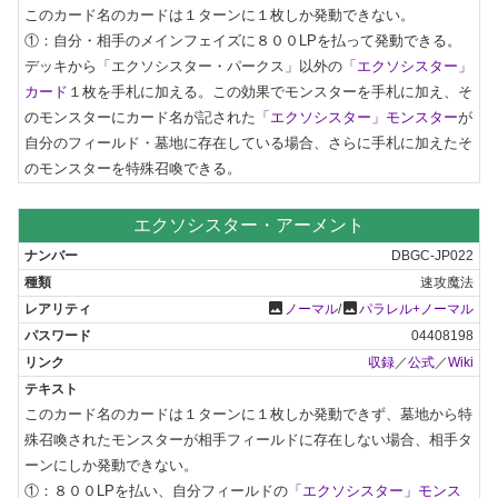
このカード名のカードは１ターンに１枚しか発動できない。

①：自分・相手のメインフェイズに８００LPを払って発動できる。
デッキから「エクソシスター・パークス」以外の
「エクソシスター」
カード
１枚を手札に加える。この効果でモンスターを手札に加え、そ
のモンスターにカード名が記された
「エクソシスター」モンスター
が
自分のフィールド・墓地に存在している場合、さらに手札に加えたそ
のモンスターを特殊召喚できる。
エクソシスター・アーメント
DBGC-JP022
速攻魔法
photo
photo
ノーマル
/
パラレル+ノーマル
04408198
収録
／
公式
／
Wiki
このカード名のカードは１ターンに１枚しか発動できず、墓地から特
殊召喚されたモンスターが相手フィールドに存在しない場合、相手タ
ーンにしか発動できない。

①：８００LPを払い、自分フィールドの
「エクソシスター」モンス