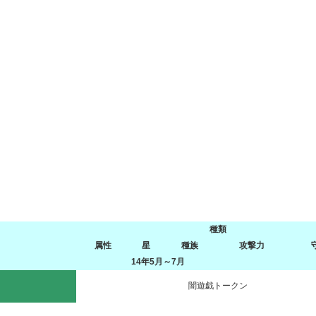
種類
属性
星
種族
攻撃力
14年5月～7月
闇遊戯トークン