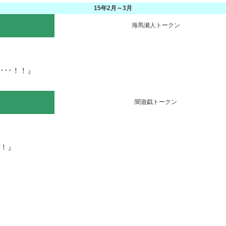
15年2月～3月
海馬瀬人トークン
･･！！』

闇遊戯トークン
！』
