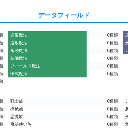
データフィールド
類
通常魔法
0種類
類
速攻魔法
0種類
類
永続魔法
0種類
類
装備魔法
0種類
類
フィールド魔法
0種類
類
儀式魔法
0種類
類
類
戦士族
0種類
類
機械族
0種類
類
悪魔族
0種類
類
魔法使い族
0種類