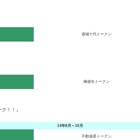
遊城十代トークン
榊遊矢トークン
ク！！』

14年8月～10月
不動遊星トークン