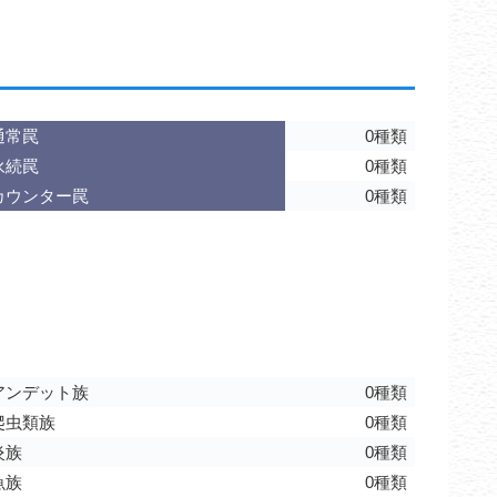
通常罠
0種類
永続罠
0種類
カウンター罠
0種類
アンデット族
0種類
爬虫類族
0種類
炎族
0種類
魚族
0種類