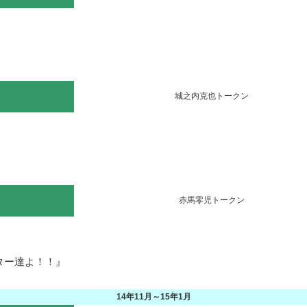
城之内克也トークン
赤馬零児トークン
ー達よ！！』

14年11月～15年1月