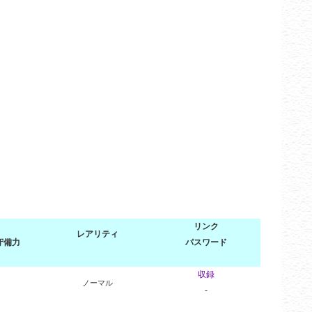
リンク
レアリティ
守備力
パスワード
収録
ノーマル
-