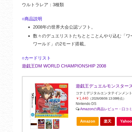
ウルトラレア：3種類
○商品説明
2008年の世界大会公認ソフト。
数々のデュエリストたちととことんやり込む「ワ
ワールド」の2モード搭載。
○カードリスト
遊戯王DM WORLD CHAMPIONSHIP 2008
遊戯王デュエルモンスターズ 
コナミデジタルエンタテインメント(Konami 
￥1,440
（2026/08/06 13:08時点）
Nintendo DS
Amazonの商品レビュー・口コ
Amazon
楽天
Yah