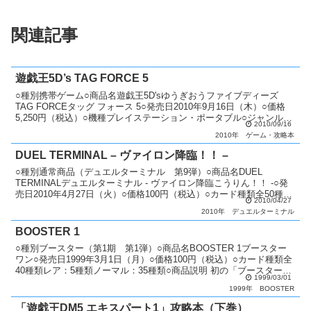
関連記事
遊戯王5D’s TAG FORCE 5
○種別携帯ゲーム○商品名遊戯王5D'sゆうぎおうファイブディーズ
TAG FORCEタッグ フォース 5○発売日2010年9月16日（木）○価格
5,250円（税込）○機種プレイステーション・ポータブル○ジャンル対
2010/09/16
戦型カードバトル○特典カード...
2010年
ゲーム・攻略本
DUEL TERMINAL – ヴァイロン降臨！！ –
○種別通常商品（デュエルターミナル 第9弾）○商品名DUEL
TERMINALデュエルターミナル - ヴァイロン降臨こうりん！！ -○発
売日2010年4月27日（火）○価格100円（税込）○カード種類全50種類
2010/04/27
パラレル+シークレットレア：4...
2010年
デュエルターミナル
BOOSTER 1
○種別ブースター（第1期 第1弾）○商品名BOOSTER 1ブースター
ワン○発売日1999年3月1日（月）○価格100円（税込）○カード種類全
40種類レア：5種類ノーマル：35種類○商品説明 初の「ブースター」
1999/03/01
シリーズ。○備考 専用の販売...
1999年
BOOSTER
「遊戯王DM5 エキスパート1」攻略本（下巻）