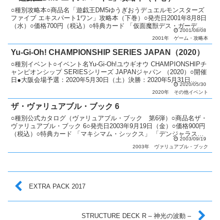
○種別攻略本○商品名「遊戯王DM5ゆうぎおうデュエルモンスターズ
ファイブ エキスパート1ワン」攻略本（下巻）○発売日2001年8月8日
（水）○価格700円（税込）○特典カード 「仮面魔獣デス・ガーディ
2001/08/08
ウス」○カード種類全1種類ウルトラレア：...
2001年
ゲーム・攻略本
Yu-Gi-Oh! CHAMPIONSHIP SERIES JAPAN（2020）
○種別イベント○イベント名Yu-Gi-Oh!ユウギオウ CHAMPIONSHIPチ
ャンピオンシップ SERIESシリーズ JAPANジャパン （2020）○開催
日●大阪会場予選：2020年5月30日（土）決勝：2020年5月31日
2020/05/30
（日）○配...
2020年
その他イベント
ザ・ヴァリュアブル・ブック 6
○種別公式カタログ（ヴァリュアブル・ブック 第6弾）○商品名ザ・
ヴァリュアブル・ブック 6○発売日2003年9月19日（金）○価格900円
（税込）○特典カード 「マキシマム・シックス」 「デンジャラスマ
2003/09/19
シン TYPE－６」 「第六感」○カー...
2003年
ヴァリュアブル・ブック
EXTRA PACK 2017
STRUCTURE DECK R – 神光の波動 –