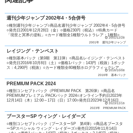
週刊少年ジャンプ 2002年4・5合併号
○種別週刊少年ジャンプ○商品名週刊少年ジャンプ 2002年4・5合併号
○発売日2001年12月28日（金）○価格230円（税込）○特典カード
「現世と冥界の逆転」○カード種類全1種類ウルトラレア：1種類○カ
2001/12/28
ードリスト週刊少年ジャンプ
2001年
週刊少年ジャンプ
レイジング・テンペスト
○種別基本パック（第9期 第11弾）○商品名レイジング・テンペスト
○発売日2016年10月8日（土）○価格1パック：143円（税抜）1ボック
ス：4,290円（税抜）○カード種類全80種類ホログラフィックレア：1
2016/10/08
種類アルティメットレア：6種類...
2016年
基本パック
PREMIUM PACK 2024
○種別コンセプトパック（PREMIUM PACK 第26弾）○商品名
PREMIUMプレミアム PACKパック 2024○オンライン予約日2023年
12月14日（木）12:00～17日（日）17:00○発売日2023年12月16日
2023/12/16
（土）～17...
2023年
PREMIUM PACK
ブースターSP ウィング・レイダーズ
○種別コンセプトパック（ブースターSP 第4弾）○商品名ブースタ
ーSPスペシャル ウィング・レイダーズ○発売日2015年11月14日