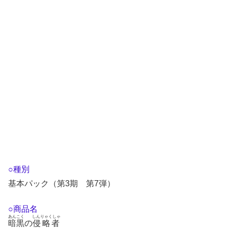
○種別
基本パック（第3期 第7弾）
○商品名
あんこく
しんりゃくしゃ
暗黒
の
侵略者