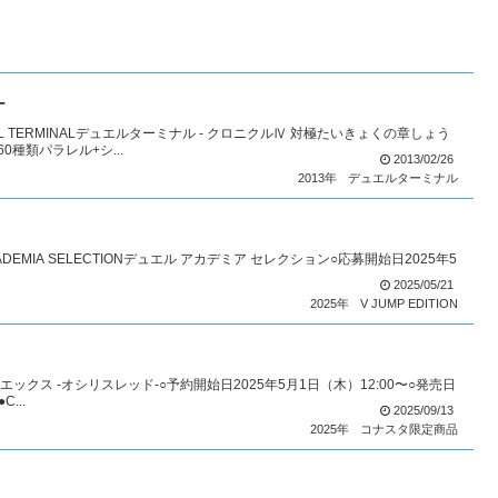
–
TERMINALデュエルターミナル - クロニクルⅣ 対極たいきょくの章しょう
0種類パラレル+シ...
2013/02/26
2013年
デュエルターミナル
CADEMIA SELECTIONデュエル アカデミア セレクション○応募開始日2025年5
2025/05/21
2025年
V JUMP EDITION
ジーエックス -オシリスレッド-○予約開始日2025年5月1日（木）12:00〜○発売日
...
2025/09/13
2025年
コナスタ限定商品