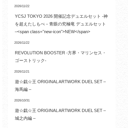
2026/11/22
YCSJ TOKYO 2026 開催記念デュエルセット -神
を超えたしもべ－青眼の究極竜 デュエルセット
–<span class="new-icon">NEW</span>
2026/11/22
REVOLUTION BOOSTER -方界・マリンセス・
ゴーストリック-
2026/11/21
遊☆戯☆王 ORIGINAL ARTWORK DUEL SET –
海馬編 –
2026/10/31
遊☆戯☆王 ORIGINAL ARTWORK DUEL SET –
城之内編 –