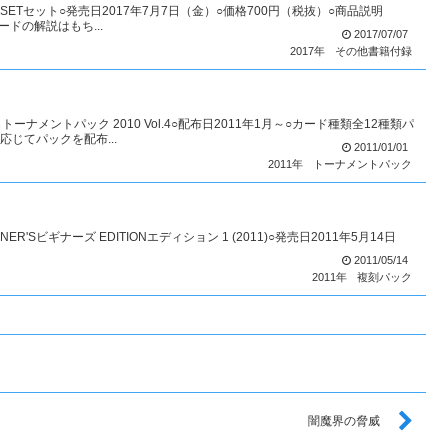
 SETセット○発売日2017年7月7日（金）○価格700円（税抜）○商品説明
ードの解説はもち...
2017/07/07
2017年
その他書籍付録
ナメントパック 2010 Vol.4○配布日2011年1月～○カード種類全12種類パ
じてパックを配布...
2011/01/01
2011年
トーナメントパック
ER'Sビギナーズ EDITIONエディション 1 (2011)○発売日2011年5月14日
2011/05/14
2011年
複刻パック
闇魔界の脅威