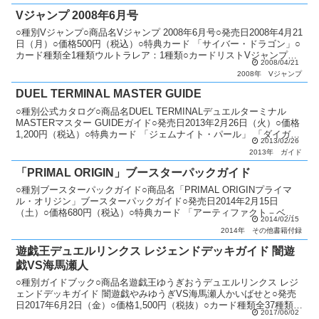
Vジャンプ 2008年6月号
○種別Vジャンプ○商品名Vジャンプ 2008年6月号○発売日2008年4月21
日（月）○価格500円（税込）○特典カード 「サイバー・ドラゴン」○
カード種類全1種類ウルトラレア：1種類○カードリストVジャンプ（2
2008/04/21
期〜6期）
2008年
Vジャンプ
DUEL TERMINAL MASTER GUIDE
○種別公式カタログ○商品名DUEL TERMINALデュエルターミナル
MASTERマスター GUIDEガイド○発売日2013年2月26日（火）○価格
1,200円（税込）○特典カード 「ジェムナイト・パール」 「ダイガス
2013/02/26
タ・エメラル」○カー...
2013年
ガイド
「PRIMAL ORIGIN」ブースターパックガイド
○種別ブースターパックガイド○商品名「PRIMAL ORIGINプライマ
ル・オリジン」ブースターパックガイド○発売日2014年2月15日
（土）○価格680円（税込）○特典カード 「アーティファクト－ベガ
2014/02/15
ルタ」○カード種類全1種類パラレル+ノ...
2014年
その他書籍付録
遊戯王デュエルリンクス レジェンドデッキガイド 闇遊
戯VS海馬瀬人
○種別ガイドブック○商品名遊戯王ゆうぎおうデュエルリンクス レジ
ェンドデッキガイド 闇遊戯やみゆうぎVS海馬瀬人かいばせと○発売
日2017年6月2日（金）○価格1,500円（税抜）○カード種類全37種類パ
2017/06/02
ラレル+ノーマル：2種類ノーマル：3...