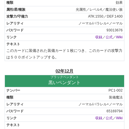
効果
光属性／レベル4／魔法使い族
ATK:1550／DEF:1400
ノーマル/パラレル+ノーマル
93013676
収録
／
公式
／
Wiki
このカードに装備された装備カード１枚につき、このカードの攻撃力
は５００ポイントアップする。
02年12月
ブラックペンダント
黒いペンダント
PC1-002
装備魔法
ノーマル/パラレル+ノーマル
65169794
収録
／
公式
／
Wiki