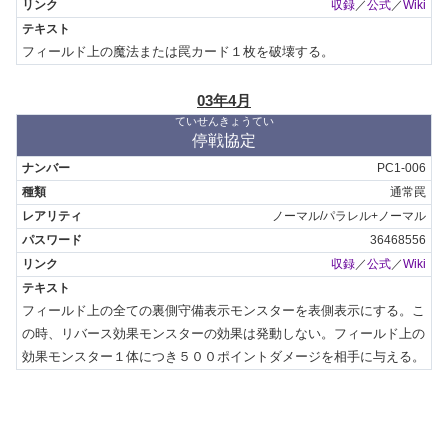
収録
／
公式
／
Wiki
フィールド上の魔法または罠カード１枚を破壊する。
03年4月
ていせんきょうてい
停戦協定
PC1-006
通常罠
ノーマル/パラレル+ノーマル
36468556
収録
／
公式
／
Wiki
フィールド上の全ての裏側守備表示モンスターを表側表示にする。こ
の時、リバース効果モンスターの効果は発動しない。フィールド上の
効果モンスター１体につき５００ポイントダメージを相手に与える。