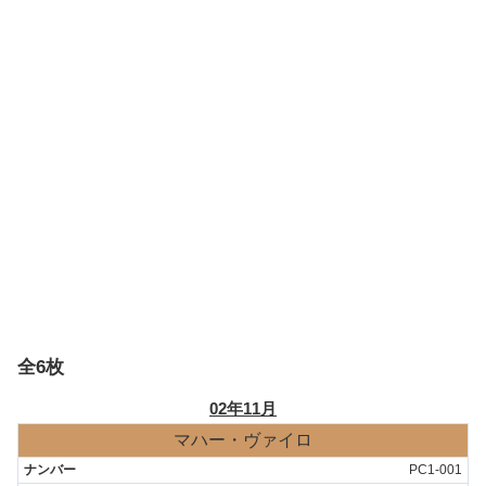
全6枚
02年11月
マハー・ヴァイロ
PC1-001