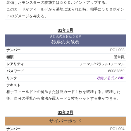
装備したモンスターの攻撃力は５００ポイントアップする。

このカードがフィールドから墓地に送られた時、相手に５００ポイン
トのダメージを与える。
03年1月
さじんのおおたつまき
砂塵の大竜巻
PC1-003
通常罠
ノーマル/パラレル+ノーマル
60082869
収録
／
公式
／
Wiki
相手フィールド上の魔法または罠カード１枚を破壊する。破壊した
後、自分の手札から魔法か罠カード１枚をセットする事ができる。
03年2月
サイバーポッド
PC1-004