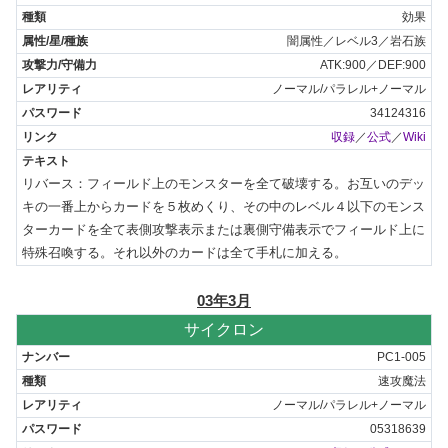
効果
闇属性／レベル3／岩石族
ATK:900／DEF:900
ノーマル/パラレル+ノーマル
34124316
収録
／
公式
／
Wiki
リバース：フィールド上のモンスターを全て破壊する。お互いのデッ
キの一番上からカードを５枚めくり、その中のレベル４以下のモンス
ターカードを全て表側攻撃表示または裏側守備表示でフィールド上に
特殊召喚する。それ以外のカードは全て手札に加える。
03年3月
サイクロン
PC1-005
速攻魔法
ノーマル/パラレル+ノーマル
05318639