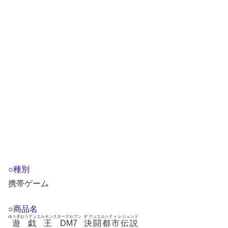
○種別
携帯ゲーム
○商品名
ゆうぎおうデュエルモンスターズセブン
ザ デュエルシティ レジェンド
遊戯王DM7
決闘都市伝説