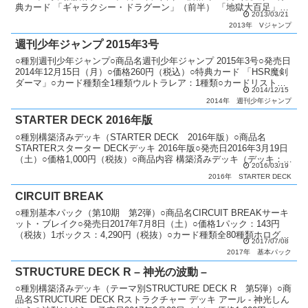
典カード 「ギャラクシー・ドラグーン」（前半） 「地獄大百足」
2013/03/21
（前半） 「ラインモンスター ス...
2013年
Vジャンプ
週刊少年ジャンプ 2015年3号
○種別週刊少年ジャンプ○商品名週刊少年ジャンプ 2015年3号○発売日
2014年12月15日（月）○価格260円（税込）○特典カード 「HSR魔剣
ダーマ」○カード種類全1種類ウルトラレア：1種類○カードリスト週
2014/12/15
刊少年ジャンプ
2014年
週刊少年ジャンプ
STARTER DECK 2016年版
○種別構築済みデッキ（STARTER DECK 2016年版）○商品名
STARTERスターター DECKデッキ 2016年版○発売日2016年3月19日
（土）○価格1,000円（税抜）○商品内容 構築済みデッキ（デッキ：
2016/03/19
40枚）：1個 特製...
2016年
STARTER DECK
CIRCUIT BREAK
○種別基本パック（第10期 第2弾）○商品名CIRCUIT BREAKサーキ
ット・ブレイク○発売日2017年7月8日（土）○価格1パック：143円
（税抜）1ボックス：4,290円（税抜）○カード種類全80種類ホログラ
2017/07/08
フィックレア：1種類アル...
2017年
基本パック
STRUCTURE DECK R – 神光の波動 –
○種別構築済みデッキ（テーマ別STRUCTURE DECK R 第5弾）○商
品名STRUCTURE DECK Rストラクチャー デッキ アール - 神光しん