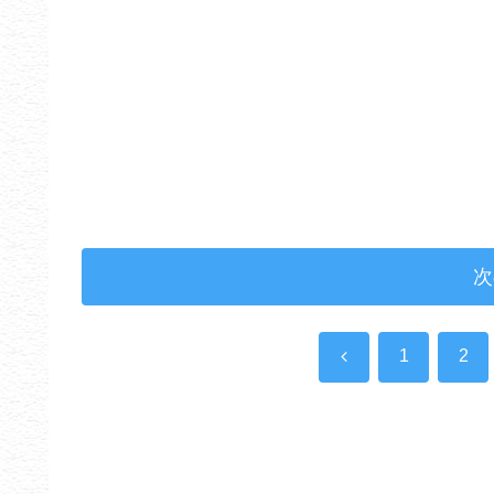
次
前
1
2
へ