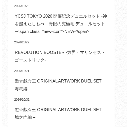
2026/11/22
YCSJ TOKYO 2026 開催記念デュエルセット -神
を超えたしもべ－青眼の究極竜 デュエルセット
–<span class="new-icon">NEW</span>
2026/11/22
REVOLUTION BOOSTER -方界・マリンセス・
ゴーストリック-
2026/11/21
遊☆戯☆王 ORIGINAL ARTWORK DUEL SET –
海馬編 –
2026/10/31
遊☆戯☆王 ORIGINAL ARTWORK DUEL SET –
城之内編 –