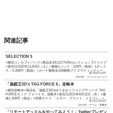
関連記事
SELECTION 5
○種別コンセプトパック○商品名SELECTIONセレクション 5ファイブ
○発売日2022年11月5日（土）○価格1パック：220円（税抜）1ボック
ス：3,300円（税抜）○カード種類全100種類プリズマティックシーク
2022/11/05
レットレア：10種シーク...
2022年
スペシャルパック
「遊戯王5D’s TAG FORCE 6」攻略本
○種別攻略本○商品名「遊戯王5D'sゆうぎおうファイブディーズ TAG
FORCEタッグ フォース 6」攻略本○発売日2011年9月22日（木）○価
格1,300円（税込）○特典カード 「スター・ブライト・ドラゴン」○カ
2011/09/22
ード種類全1種類ウルト...
2011年
ゲーム・攻略本
「リモートデュエルをやってみよう！」Twitterプレゼン