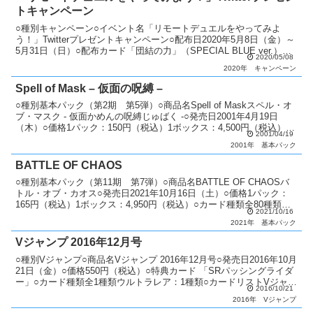
トキャンペーン
○種別キャンペーン○イベント名「リモートデュエルをやってみよ
う！」Twitterプレゼントキャンペーン○配布日2020年5月8日（金）～
5月31日（日）○配布カード「団結の力」（SPECIAL BLUE ver.）
2020/05/08
「治療の神 ディアン・ケト...
2020年
キャンペーン
Spell of Mask – 仮面の呪縛 –
○種別基本パック（第2期 第5弾）○商品名Spell of Maskスペル・オ
ブ・マスク - 仮面かめんの呪縛じゅばく -○発売日2001年4月19日
（木）○価格1パック：150円（税込）1ボックス：4,500円（税込）○
2001/04/19
カード種類全52種...
2001年
基本パック
BATTLE OF CHAOS
○種別基本パック（第11期 第7弾）○商品名BATTLE OF CHAOSバ
トル・オブ・カオス○発売日2021年10月16日（土）○価格1パック：
165円（税込）1ボックス：4,950円（税込）○カード種類全80種類ホ
2021/10/16
ログラフィックレア：1...
2021年
基本パック
Vジャンプ 2016年12月号
○種別Vジャンプ○商品名Vジャンプ 2016年12月号○発売日2016年10月
21日（金）○価格550円（税込）○特典カード 「SRパッシングライダ
ー」○カード種類全1種類ウルトラレア：1種類○カードリストVジャン
2016/10/21
プ（9期）
2016年
Vジャンプ