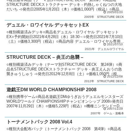
STRUCTURE DECKストラクチャー デッキ - 灼熱しゃくねつの大地
だいち -○発売日2005年1月20日（木）○価格1,000円（税込）○商品内
2005/01/20
容 構築済みデッ...
2005年
STRUCTURE DECK
デュエル・ロワイヤル デッキセットEX
○種別構築済みデッキ○商品名デュエル・ロワイヤル デッキセット
EX○予約開始日2021年4月28日（水）18:30～○発売日2021年7月10日
（土）○価格3,300円（税込）○商品内容 デュエル・ロワイヤル専用デ
2021/07/10
ッキ：3種類（各40枚） ...
2021年
デュエルロワイヤル
STRUCTURE DECK – 炎王の急襲 –
○種別構築済みデッキ（テーマ別STRUCTURE DECK 第24弾）○商
品名STRUCTURE DECKストラクチャー デッキ - 炎王えんおうの急
襲きゅうしゅう -○発売日2012年12月8日（土）○価格1,050円（税
2012/12/08
込）○商品内容 ...
2012年
STRUCTURE DECK
遊戯王DM WORLD CHAMPIONSHIP 2008
○種別携帯ゲーム○商品名遊戯王DMゆうぎおうデュエルモンスターズ
WORLDワールド CHAMPIONSHIPチャンピオンシップ 2008○発売日
2007年11月29日（木）○価格5,229円（税込）○機種ニンテンドーDS○
2007/11/29
ジャンル対戦型カ...
2007年
ゲーム・攻略本
トーナメントパック 2008 Vol.4
○種別大会配布パック（トーナメントパック 2008 第4弾）○商品名