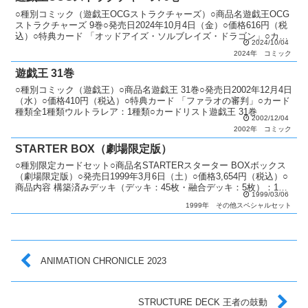
○種別コミック（遊戯王OCGストラクチャーズ）○商品名遊戯王OCG
ストラクチャーズ 9巻○発売日2024年10月4日（金）○価格616円（税
込）○特典カード 「オッドアイズ・ソルブレイズ・ドラゴン」○カー
2024/10/04
ド種類全1種類ウルトラレア：1種類○...
2024年
コミック
遊戯王 31巻
○種別コミック（遊戯王）○商品名遊戯王 31巻○発売日2002年12月4日
（水）○価格410円（税込）○特典カード 「ファラオの審判」○カード
種類全1種類ウルトラレア：1種類○カードリスト遊戯王 31巻
2002/12/04
2002年
コミック
STARTER BOX（劇場限定版）
○種別限定カードセット○商品名STARTERスターター BOXボックス
（劇場限定版）○発売日1999年3月6日（土）○価格3,654円（税込）○
商品内容 構築済みデッキ（デッキ：45枚・融合デッキ：5枚）：1個
1999/03/06
オリジナルケース：1個 デュ...
1999年
その他スペシャルセット
ANIMATION CHRONICLE 2023
STRUCTURE DECK 王者の鼓動