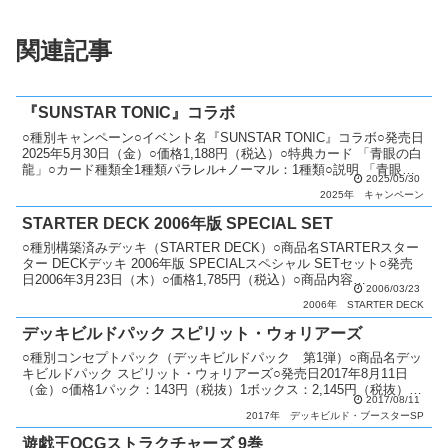
関連記事
『SUNSTAR TONIC』コラボ
○種別キャンペーン○イベント名『SUNSTAR TONIC』コラボ○発売日
2025年5月30日（金）○価格1,188円（税込）○特典カード 「青眼の白
龍」○カード種類全1種類パラレル+ノーマル：1種類○説明 「青眼の
2025/05/30
白龍」の限定コラボカード...
2025年
キャンペーン
STARTER DECK 2006年版 SPECIAL SET
○種別構築済みデッキ（STARTER DECK）○商品名STARTERスター
ター DECKデッキ 2006年版 SPECIALスペシャル SETセット○発売
日2006年3月23日（木）○価格1,785円（税込）○商品内容
2006/03/23
「STARTER ...
2006年
STARTER DECK
デッキビルドパック スピリット・ウォリアーズ
○種別コンセプトパック（デッキビルドパック 第1弾）○商品名デッ
キビルドパック スピリット・ウォリアーズ○発売日2017年8月11日
（金）○価格1パック：143円（税抜）1ボックス：2,145円（税抜）○
2017/08/11
カード種類全45種類シークレットレア...
2017年
デッキビルド・ブースターSP
遊戯王OCGストラクチャーズ 9巻