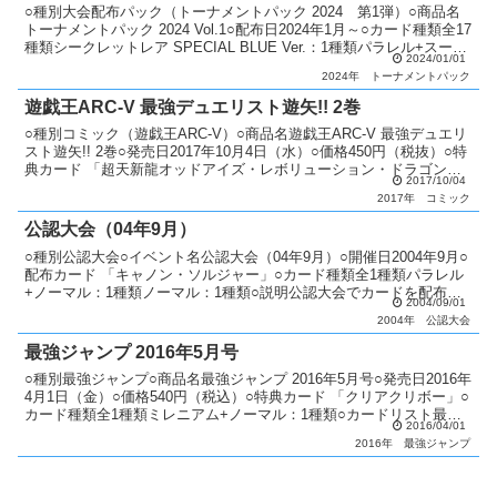
○種別大会配布パック（トーナメントパック 2024 第1弾）○商品名
トーナメントパック 2024 Vol.1○配布日2024年1月～○カード種類全17
種類シークレットレア SPECIAL BLUE Ver.：1種類パラレル+スーパ
2024/01/01
ーレア：2...
2024年
トーナメントパック
遊戯王ARC-V 最強デュエリスト遊矢!! 2巻
○種別コミック（遊戯王ARC-V）○商品名遊戯王ARC-V 最強デュエリ
スト遊矢!! 2巻○発売日2017年10月4日（水）○価格450円（税抜）○特
典カード 「超天新龍オッドアイズ・レボリューション・ドラゴン」○
2017/10/04
カード種類全1種類ウルトラ...
2017年
コミック
公認大会（04年9月）
○種別公認大会○イベント名公認大会（04年9月）○開催日2004年9月○
配布カード 「キャノン・ソルジャー」○カード種類全1種類パラレル
+ノーマル：1種類ノーマル：1種類○説明公認大会でカードを配布。○
2004/09/01
備考 毎月配布カードが変更。 優勝者に...
2004年
公認大会
最強ジャンプ 2016年5月号
○種別最強ジャンプ○商品名最強ジャンプ 2016年5月号○発売日2016年
4月1日（金）○価格540円（税込）○特典カード 「クリアクリボー」○
カード種類全1種類ミレニアム+ノーマル：1種類○カードリスト最強
2016/04/01
ジャンプ
2016年
最強ジャンプ