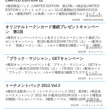
LIMITED EDITION 12
○種別限定パック（LIMITED EDITION 第12弾）○商品名LIMITED
EDITIONリミテッド エディション 12○応募開始日2008年5月21日
（水）○価格200円（小為替）○カード種類全4種類ウルトラレア：4種
2008/05/21
類○商品説明...
2008年
LIMITED EDITION
オリジナルトークンカード連続プレゼントキャンペー
ン 第1回
○種別キャンペーン○イベント名オリジナルトークンカード連続プレ
ゼントキャンペーン 第1回○配布日2010年7月17日（土）～○配布カ
ード 「黒焔トークン（右）」○カード種類全1種類ノーマル：1種類○
2010/07/17
説明 KONAMIの「遊戯王OCG」全商品...
2010年
キャンペーン
「ブラック・マジシャン」GETキャンペーン
○種別キャンペーン○イベント名「ブラック・マジシャン」GETキャ
ンペーン○配布日2020年7月4日（土）～7月26日（日）○配布カード
「ブラック・マジシャン」○カード種類全1種類プラズマティックシ
2020/07/04
ークレットレア：1種類○説明 対象店舗で「遊...
2020年
キャンペーン
トーナメントパック 2012 Vol.3
○種別大会配布パック（トーナメントパック 2012 第3弾）○商品名
トーナメントパック 2012 Vol.3○配布日2012年10月～○カード種類全
10種類パラレル+ノーマル：2種類ノーマル：8種類○説明 公認大会で
2012/10/01
順位に応じてパックを配布...
2012年
トーナメントパック