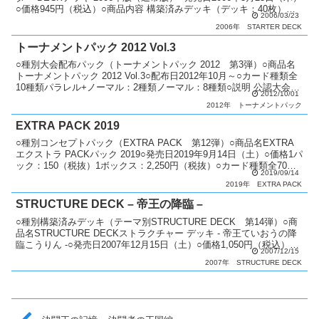
○価格945円（税込）○商品内容 構築済みデッキ（デッキ：40枚）：1
2006/03/23
個 公式ルールブ...
2006年
STARTER DECK
トーナメントパック 2012 Vol.3
○種別大会配布パック（トーナメントパック 2012 第3弾）○商品名
トーナメントパック 2012 Vol.3○配布日2012年10月～○カード種類全
10種類パラレル+ノーマル：2種類ノーマル：8種類○説明 公認大会で
2012/10/01
順位に応じてパックを配布...
2012年
トーナメントパック
EXTRA PACK 2019
○種別コンセプトパック（EXTRA PACK 第12弾）○商品名EXTRA
エクストラ PACKパック 2019○発売日2019年9月14日（土）○価格1パ
ック：150（税抜）1ボックス：2,250円（税抜）○カード種類全70種
2019/09/14
類エクストラシ...
2019年
EXTRA PACK
STRUCTURE DECK – 帝王の降臨 –
○種別構築済みデッキ（テーマ別STRUCTURE DECK 第14弾）○商
品名STRUCTURE DECKストラクチャー デッキ - 帝王ていおうの降
臨こうりん -○発売日2007年12月15日（土）○価格1,050円（税込）○
2007/12/15
商品内容 構...
2007年
STRUCTURE DECK