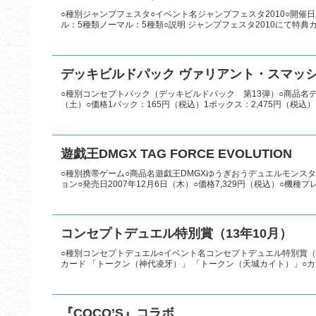
○種別ジャンプフェスタ○イベント名ジャンプフェスタ2010○開催日2
ル：5種類ノーマル：5種類○説明 ジャンプフェスタ2010にて特典カー
デッキビルドパック ヴァリアント・スマッ
○種別コンセプトパック（デッキビルドパック 第13弾）○商品名デ
（土）○価格1パック：165円（税込）1ボックス：2,475円（税込）
遊戯王DMGX TAG FORCE EVOLUTION
○種別携帯ゲーム○商品名遊戯王DMGXゆうぎおうデュエルモンスターズジ
ョン○発売日2007年12月6日（木）○価格7,329円（税込）○機種プレ
コンセプトデュエル特別賞（13年10月）
○種別コンセプトデュエル○イベント名コンセプトデュエル特別賞（13年
カード 「トークン（神代凌牙）」 「トークン（天城カイト）」○カー
『COCO’S』コラボ