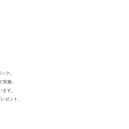
パック。
）で実施。
います。
プレゼント。