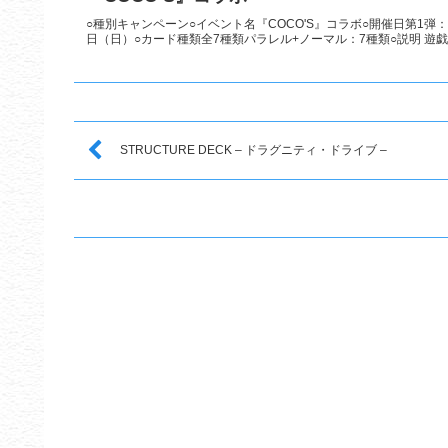
○種別キャンペーン○イベント名『COCO'S』コラボ○開催日第1弾：2
日（日）○カード種類全7種類パラレル+ノーマル：7種類○説明 遊戯王
STRUCTURE DECK – ドラグニティ・ドライブ –