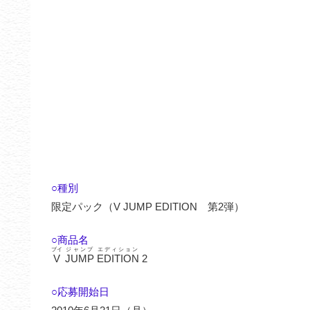
○種別
限定パック（V JUMP EDITION 第2弾）
○商品名
ブイ
ジャンプ
エディション
V
JUMP
EDITION
2
○応募開始日