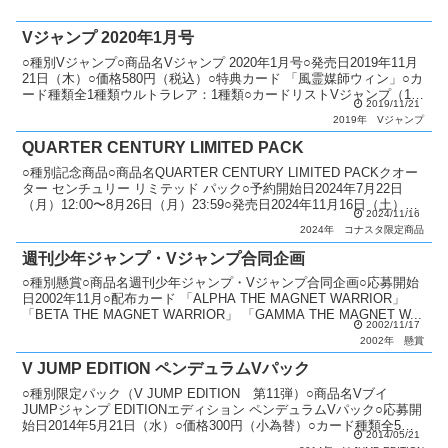
Vジャンプ 2020年1月号
○種別Vジャンプ○商品名Vジャンプ 2020年1月号○発売日2019年11月
21日（木）○価格580円（税込）○特典カード 「風霊媒師ウィン」○カ
ード種類全1種類ウルトラレア：1種類○カードリストVジャンプ（10
2019/11/21
期）
2019年
Vジャンプ
QUARTER CENTURY LIMITED PACK
○種別記念商品○商品名QUARTER CENTURY LIMITED PACKクオー
ター センチュリー リミテッド パック○予約開始日2024年7月22日
（月）12:00〜8月26日（月）23:59○発売日2024年11月16日（土）○
2024/11/16
価格...
2024年
コナスタ限定商品
週刊少年ジャンプ・Vジャンプ合同企画
○種別懸賞○商品名週刊少年ジャンプ・Vジャンプ合同企画○応募開始
日2002年11月○配布カード 「ALPHA THE MAGNET WARRIOR」
「BETA THE MAGNET WARRIOR」 「GAMMA THE MAGNET W...
2002/11/17
2002年
懸賞
V JUMP EDITION ペンデュラムVパック
○種別限定パック（V JUMP EDITION 第11弾）○商品名Vブイ
JUMPジャンプ EDITIONエディション ペンデュラムVパック○応募開
始日2014年5月21日（水）○価格300円（小為替）○カード種類全5種
2014/05/21
類シークレットレア：...