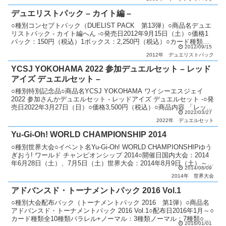
デュエリストパック – カイト編 –
○種別コンセプトパック（DUELIST PACK 第13弾）○商品名デュエ
リストパック - カイト編へん -○発売日2012年9月15日（土）○価格1
パック：150円（税込）1ボックス：2,250円（税込）○カード種類全
2012/09/15
30種類ウルトラレア...
2012年
デュエリストパック
YCSJ YOKOHAMA 2022 参加デュエルセット – レッド
アイズ デュエルセット –
○種別特別記念品○商品名YCSJ YOKOHAMA ワイシーエスジェイ
2022 参加さんかデュエルセット - レッドアイズ デュエルセット -○発
売日2022年3月27日（日）○価格3,500円（税込）○商品内容 「レッド
2022/03/27
アイズ・スピリッ...
2022年
デュエルセット
Yu-Gi-Oh! WORLD CHAMPIONSHIP 2014
○種別世界大会○イベント名Yu-Gi-Oh! WORLD CHAMPIONSHIPゆう
ぎおう! ワールド チャンピオンシップ 2014○開催日国内大会：2014
年6月28日（土）、7月5日（土）世界大会：2014年8月9日（土）～10
2014/08/09
日（日...
2014年
世界大会
アドバンスド・トーナメントパック 2016 Vol.1
○種別大会配布パック（トーナメントパック 2016 第1弾）○商品名
アドバンスド・トーナメントパック 2016 Vol.1○配布日2016年1月～○
カード種類全10種類パラレル+ノーマル：3種類ノーマル：7種類○説
2016/01/01