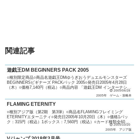
関連記事
遊戯王DM BEGINNERS PACK 2005
○種別限定商品○商品名遊戯王DMゆうぎおうデュエルモンスターズ
BEGINNERSビギナーズ PACKパック 2005○発売日2005年4月28日
（木）○価格7,140円（税込）○商品内容 「遊戯王DM インターナショ
2005/04/28
ナル2」：1個 「ST...
2005年
ゲーム・攻略本
FLAMING ETERNITY
○種別アジア版（第2期 第3弾）○商品名FLAMINGフレイミング
ETERNITYエターニティ○発売日2005年10月20日（木）○価格1パッ
ク：315円（税込）1ボックス：7,560円（税込）○カード種類全60種
2005/10/20
類アルティメットレア：2...
2005年
アジア版
Vジャンプ 2018年2月号