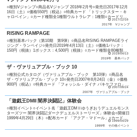
○種別Vジャンプ○商品名Vジャンプ 2018年2月号○発売日2017年12月
16日（土）○価格550円（税込）○特典カード 「トリックスター・キ
ャロベイン」○カード種類全1種類ウルトラレア：1種類○カードリス
2017/12/16
トVジャンプ（10期）
2017年
Vジャンプ
RISING RAMPAGE
○種別基本パック（第10期 第9弾）○商品名RISING RAMPAGEライ
ジング・ランペイジ○発売日2019年4月13日（土）○価格1パック：
150円（税抜）1ボックス：4,500円（税抜）○カード種類全80種類ホ
2019/04/13
ログラフィックレア：1種...
2019年
基本パック
ザ・ヴァリュアブル・ブック 10
○種別公式カタログ（ヴァリュアブル・ブック 第10弾）○商品名
ザ・ヴァリュアブル・ブック 10○発売日2007年8月24日（金）○価格
900円（税込）○特典カード 「フォッシル・ダイナ パキケファロ」
2007/08/24
「霧の王」○カード種類全2種類ウルトラ...
2007年
ヴァリュアブル・ブック
「遊戯王DMII 闇界決闘記」体験会
○種別イベント○イベント名「遊戯王DMⅡゆうぎおうデュエルモンス
ターズツー 闇界決闘記ダークデュエルストーリーズ」体験会○開催日
1999年4月29日（木）○配布カード 「アクア・マドール」○カード種
1999/04/29
類全1種類ウルトラシークレットレア：1種類...
1999年
その他イベント